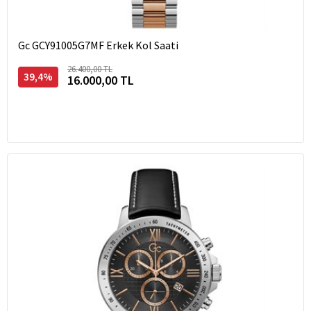
Gc GCY91005G7MF Erkek Kol Saati
26.400,00 TL
39,4%
16.000,00 TL