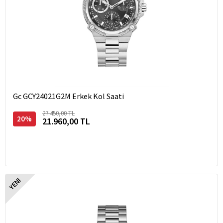
Gc GCY24021G2M Erkek Kol Saati
27.450,00 TL
20%
21.960,00 TL
YENI