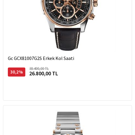
Gc GCX81007G2S Erkek Kol Saati
38.400,00 TL
30,2%
26.800,00 TL