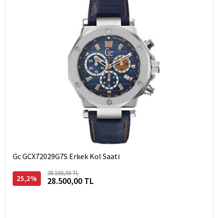
Gc GCX72029G7S Erkek Kol Saati
38.100,00 TL
25,2%
28.500,00 TL