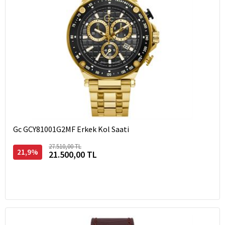
Gc GCY81001G2MF Erkek Kol Saati
27.510,00 TL
21,9%
21.500,00 TL