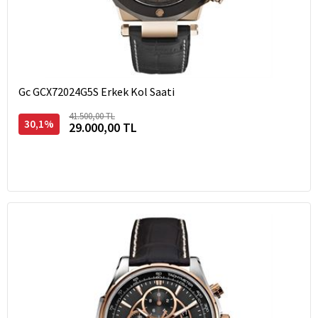
Gc GCX72024G5S Erkek Kol Saati
41.500,00 TL
30,1%
29.000,00 TL