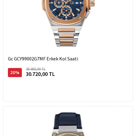
Gc GCY99002G7MF Erkek Kol Saati
38.400,00 TL
20%
30.720,00 TL