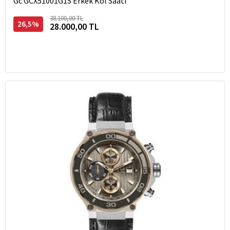
Gc GCX51001G1S Erkek Kol Saati
38.100,00 TL
26,5%
28.000,00 TL