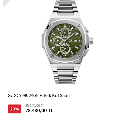
Gc GCY99024G9 Erkek Kol Saati
35.600,00 TL
20%
28.480,00 TL