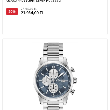
Gc GCY44011G9M Erkek Kol Saati
27.480,00 TL
20%
21.984,00 TL