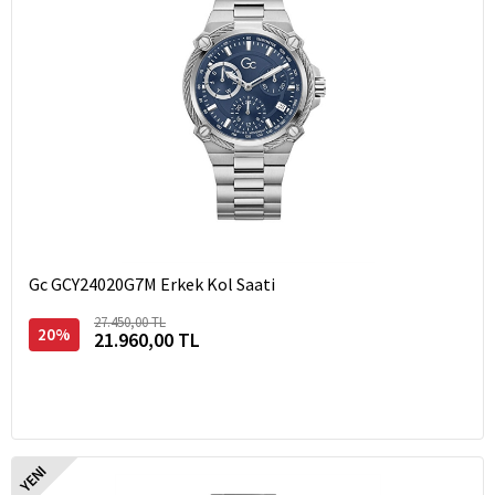
Gc GCY24020G7M Erkek Kol Saati
27.450,00 TL
20%
21.960,00 TL
YENI