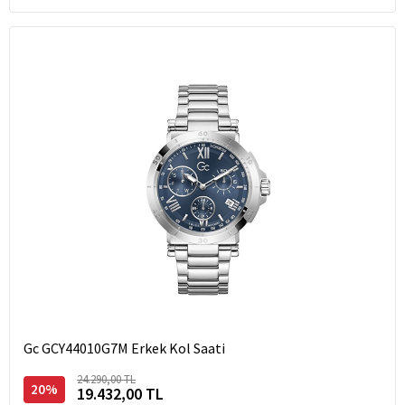
Gc GCY44010G7M Erkek Kol Saati
24.290,00 TL
20%
19.432,00 TL