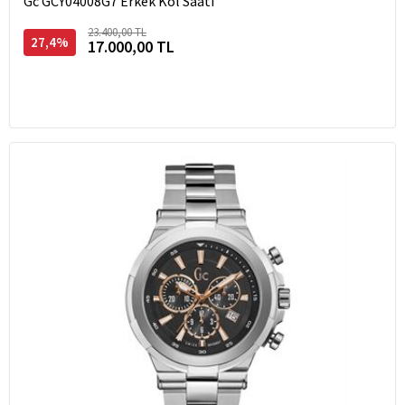
Gc GCY04008G7 Erkek Kol Saati
23.400,00 TL
27,4%
17.000,00 TL