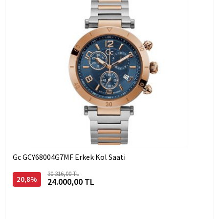
Gc GCY68004G7MF Erkek Kol Saati
30.316,00 TL
20,8%
24.000,00 TL