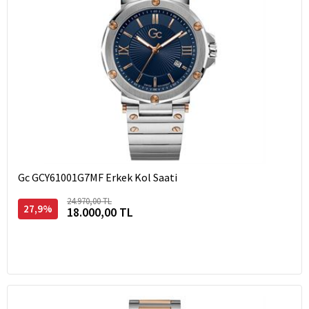
Gc GCY61001G7MF Erkek Kol Saati
24.970,00 TL
27,9%
18.000,00 TL