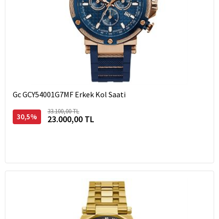
Gc GCY54001G7MF Erkek Kol Saati
33.100,00 TL
30,5%
23.000,00 TL