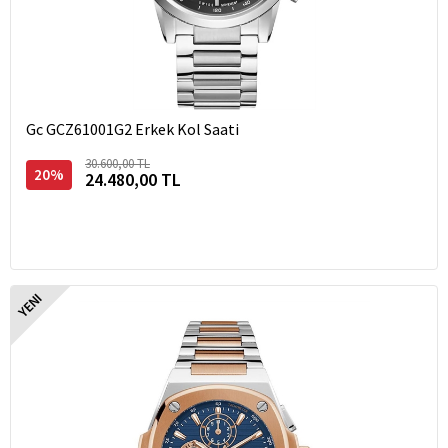
Gc GCZ61001G2 Erkek Kol Saati
30.600,00 TL
20%
24.480,00 TL
YENI