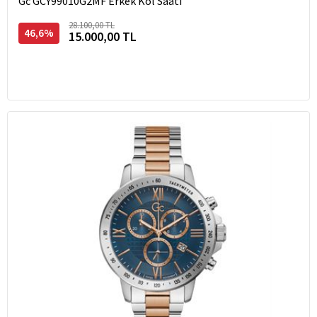
Gc GCY99010G2MF Erkek Kol Saati
28.100,00 TL
46,6%
15.000,00 TL