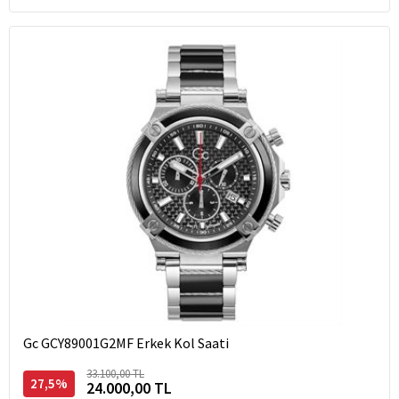
Gc GCY89001G2MF Erkek Kol Saati
33.100,00 TL
27,5%
24.000,00 TL