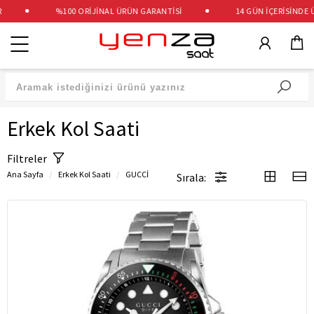
%100 ORİJİNAL ÜRÜN GARANTİSİ
14 GÜN İÇERİSİNDE ÜCR
Kategoriler
Erkek Kol Saati
Filtreler
Ana Sayfa
Erkek Kol Saati
GUCCİ
Sırala: