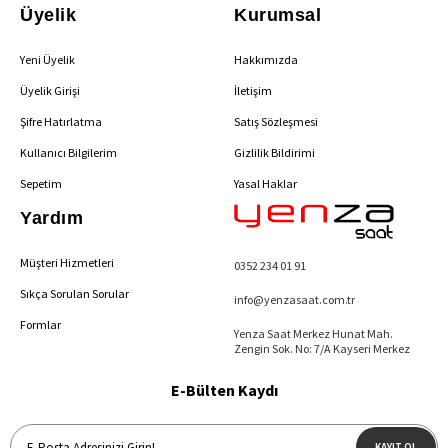
Üyelik
Kurumsal
Yeni Üyelik
Hakkımızda
Üyelik Girişi
İletişim
Şifre Hatırlatma
Satış Sözleşmesi
Kullanıcı Bilgilerim
Gizlilik Bildirimi
Sepetim
Yasal Haklar
Yardım
Müşteri Hizmetleri
0352 234 01 91
Sıkça Sorulan Sorular
info@yenzasaat.com.tr
Formlar
Yenza Saat Merkez Hunat Mah.
Zengin Sok. No: 7/A Kayseri Merkez
E-Bülten Kaydı
KAYIT OL