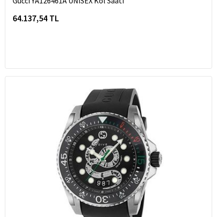
Gucci YA126461A UNİSEX Kol Saati
64.137,54 TL