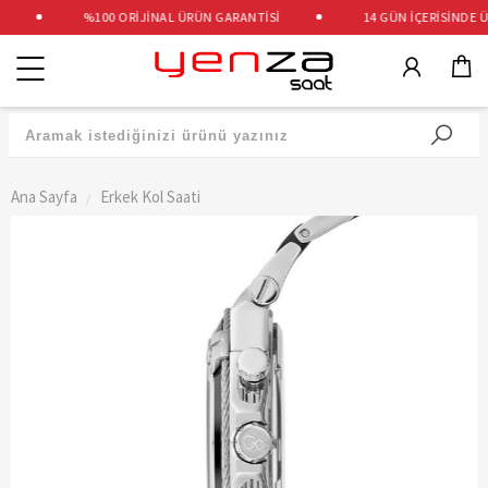
%100 ORİJİNAL ÜRÜN GARANTİSİ
14 GÜN İÇERİSİNDE ÜC
Kategoriler
Ana Sayfa
Erkek Kol Saati