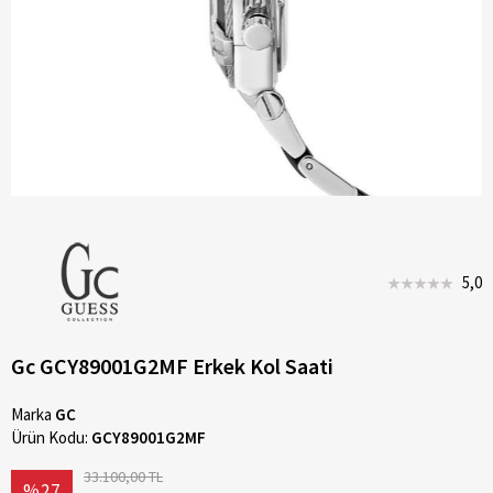
5,0
Gc GCY89001G2MF Erkek Kol Saati
Marka
GC
Ürün Kodu:
GCY89001G2MF
33.100,00 TL
%27