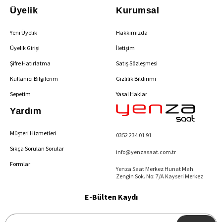
Üyelik
Kurumsal
Yeni Üyelik
Hakkımızda
Üyelik Girişi
İletişim
Şifre Hatırlatma
Satış Sözleşmesi
Kullanıcı Bilgilerim
Gizlilik Bildirimi
Sepetim
Yasal Haklar
Yardım
Müşteri Hizmetleri
0352 234 01 91
Sıkça Sorulan Sorular
info@yenzasaat.com.tr
Formlar
Yenza Saat Merkez Hunat Mah.
Zengin Sok. No: 7/A Kayseri Merkez
E-Bülten Kaydı