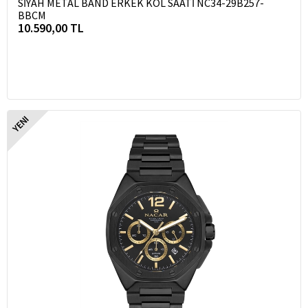
SİYAH METAL BAND ERKEK KOL SAATİ NC34-29B257-
BBCM
10.590,00 TL
YENI