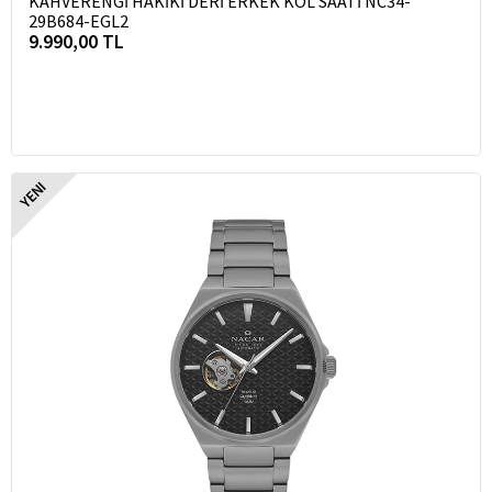
KAHVERENGİ HAKİKİ DERİ ERKEK KOL SAATİ NC34-
29B684-EGL2
9.990,00 TL
YENI