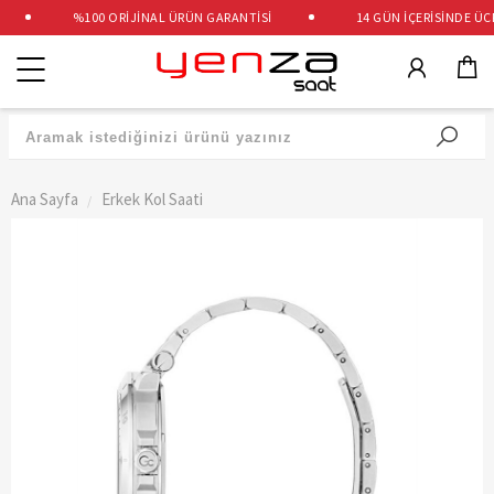
%100 ORİJİNAL ÜRÜN GARANTİSİ
14 GÜN İÇERİSİNDE ÜCRE
Kategoriler
Ana Sayfa
Erkek Kol Saati