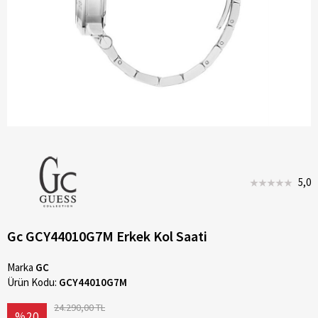
5,0
Gc GCY44010G7M Erkek Kol Saati
Marka
GC
Ürün Kodu:
GCY44010G7M
24.290,00 TL
%20