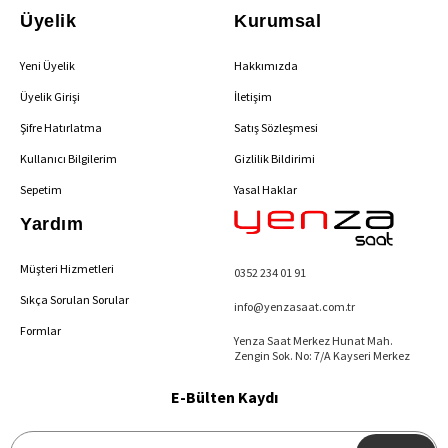
Üyelik
Kurumsal
Yeni Üyelik
Hakkımızda
Üyelik Girişi
İletişim
Şifre Hatırlatma
Satış Sözleşmesi
Kullanıcı Bilgilerim
Gizlilik Bildirimi
Sepetim
Yasal Haklar
Yardım
Müşteri Hizmetleri
0352 234 01 91
Sıkça Sorulan Sorular
info@yenzasaat.com.tr
Formlar
Yenza Saat Merkez Hunat Mah.
Zengin Sok. No: 7/A Kayseri Merkez
E-Bülten Kaydı