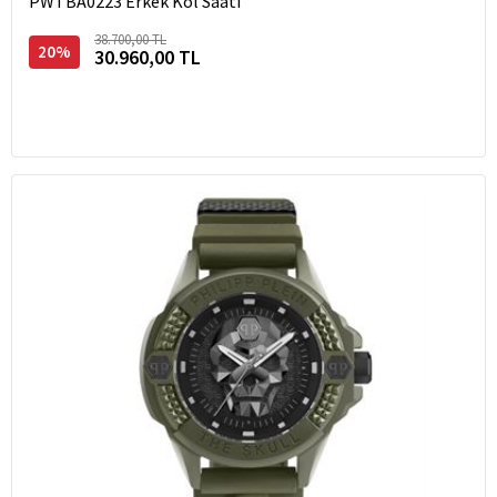
PWTBA0223 Erkek Kol Saati
38.700,00 TL
20%
30.960,00 TL