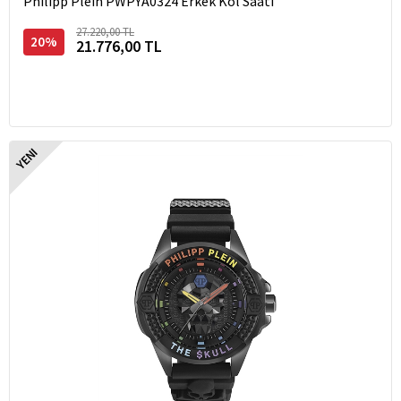
Philipp Plein PWPYA0324 Erkek Kol Saati
27.220,00 TL
20%
21.776,00 TL
YENI