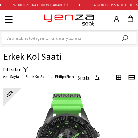
%100 ORİJİNAL ÜRÜN GARANTİSİ
14 GÜN İÇERİSİNDE ÜCRETSİZ İA
Kategoriler
Erkek Kol Saati
Filtreler
Ana Sayfa
Erkek Kol Saati
Philipp Plein
Sırala:
YENI