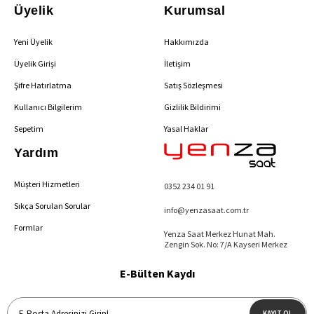
Üyelik
Kurumsal
Yeni Üyelik
Hakkımızda
Üyelik Girişi
İletişim
Şifre Hatırlatma
Satış Sözleşmesi
Kullanıcı Bilgilerim
Gizlilik Bildirimi
Sepetim
Yasal Haklar
Yardım
Müşteri Hizmetleri
0352 234 01 91
Sıkça Sorulan Sorular
info@yenzasaat.com.tr
Formlar
Yenza Saat Merkez Hunat Mah.
Zengin Sok. No: 7/A Kayseri Merkez
E-Bülten Kaydı
KAYIT OL