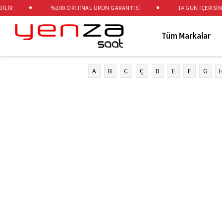
LİR
%100 ORİJİNAL ÜRÜN GARANTİSİ
14 GÜN İÇERİSİND
Tüm Markalar
A
B
C
Ç
D
E
F
G