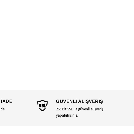
 İADE
GÜVENLİ ALIŞVERİŞ
ade
256 Bit SSL ile güvenli alışveriş
yapabilirsiniz.