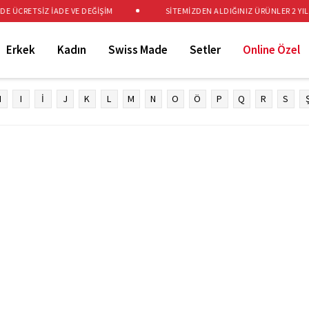
E ÜCRETSİZ İADE VE DEĞİŞİM
SİTEMİZDEN ALDIĞINIZ ÜRÜNLER 2 YIL 
Erkek
Kadın
Swiss Made
Setler
Online Özel
H
I
İ
J
K
L
M
N
O
Ö
P
Q
R
S