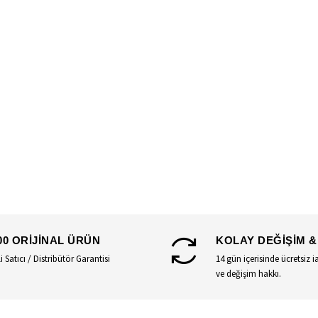
00 ORİJİNAL ÜRÜN
KOLAY DEĞİŞİM &
li Satıcı / Distribütör Garantisi
14 gün içerisinde ücretsiz i
ve değişim hakkı.