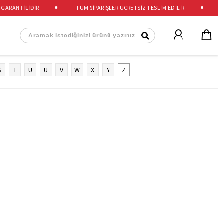
GARANTİLİDİR
TÜM SİPARİŞLER ÜCRETSİZ TESLİM EDİLİR
Ş
T
U
Ü
V
W
X
Y
Z