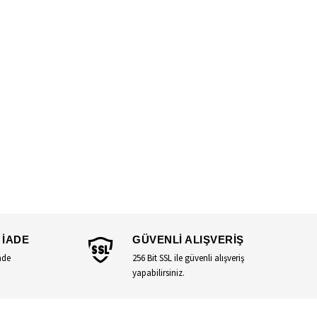
 İADE
GÜVENLİ ALIŞVERİŞ
ade
256 Bit SSL ile güvenli alışveriş
yapabilirsiniz.