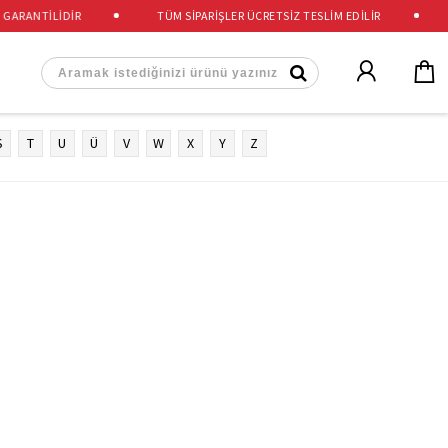
GARANTİLİDİR
TÜM SİPARİŞLER ÜCRETSİZ TESLİM EDİLİR
Ş
T
U
Ü
V
W
X
Y
Z