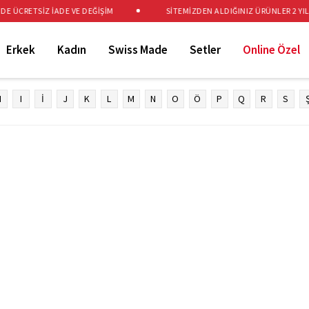
E ÜCRETSİZ İADE VE DEĞİŞİM
SİTEMİZDEN ALDIĞINIZ ÜRÜNLER 2 YIL 
Erkek
Kadın
Swiss Made
Setler
Online Özel
H
I
İ
J
K
L
M
N
O
Ö
P
Q
R
S