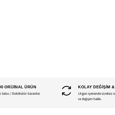
00 ORİJİNAL ÜRÜN
KOLAY DEĞİŞİM &
li Satıcı / Distribütör Garantisi
14 gün içerisinde ücretsiz i
ve değişim hakkı.