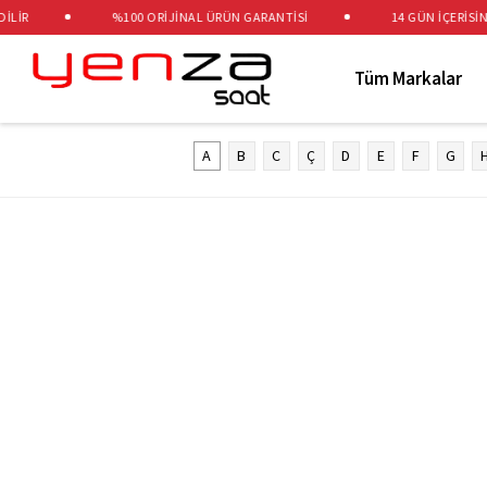
LİR
%100 ORİJİNAL ÜRÜN GARANTİSİ
14 GÜN İÇERİSİND
Tüm Markalar
A
B
C
Ç
D
E
F
G