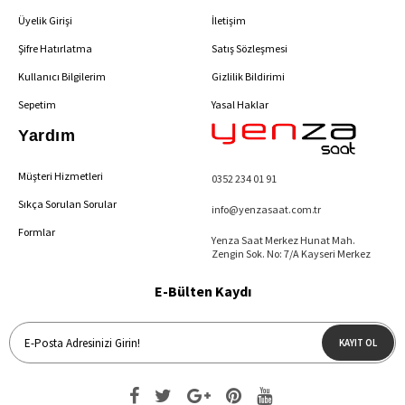
Üyelik Girişi
İletişim
Şifre Hatırlatma
Satış Sözleşmesi
Kullanıcı Bilgilerim
Gizlilik Bildirimi
Sepetim
Yasal Haklar
Yardım
Müşteri Hizmetleri
0352 234 01 91
Sıkça Sorulan Sorular
info@yenzasaat.com.tr
Formlar
Yenza Saat Merkez Hunat Mah.
Zengin Sok. No: 7/A Kayseri Merkez
E-Bülten Kaydı
KAYIT OL