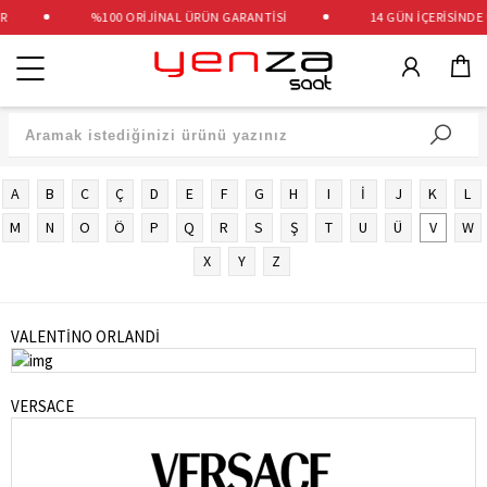
R
%100 ORİJİNAL ÜRÜN GARANTİSİ
14 GÜN İÇERİSİNDE 
Kategoriler
A
B
C
Ç
D
E
F
G
H
I
İ
J
K
L
M
N
O
Ö
P
Q
R
S
Ş
T
U
Ü
V
W
X
Y
Z
VALENTİNO ORLANDİ
VERSACE