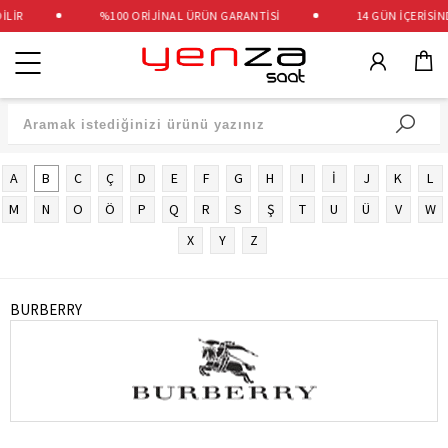
LİR
%100 ORİJİNAL ÜRÜN GARANTİSİ
14 GÜN İÇERİSİND
Kategoriler
A
B
C
Ç
D
E
F
G
H
I
İ
J
K
L
M
N
O
Ö
P
Q
R
S
Ş
T
U
Ü
V
W
X
Y
Z
BURBERRY