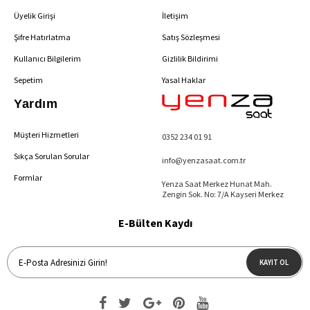
Üyelik Girişi
İletişim
Şifre Hatırlatma
Satış Sözleşmesi
Kullanıcı Bilgilerim
Gizlilik Bildirimi
Sepetim
Yasal Haklar
Yardım
Müşteri Hizmetleri
0352 234 01 91
Sıkça Sorulan Sorular
info@yenzasaat.com.tr
Formlar
Yenza Saat Merkez Hunat Mah.
Zengin Sok. No: 7/A Kayseri Merkez
E-Bülten Kaydı
KAYIT OL