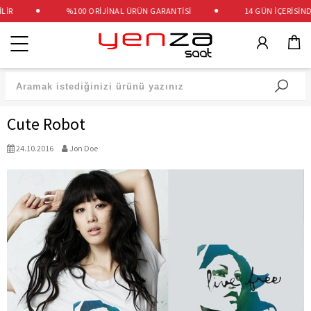
İR
%100 ORİJİNAL ÜRÜN GARANTİSİ
14 GÜN İÇERİSİNDE
Kategoriler
Cute Robot
24.10.2016
Jon Doe