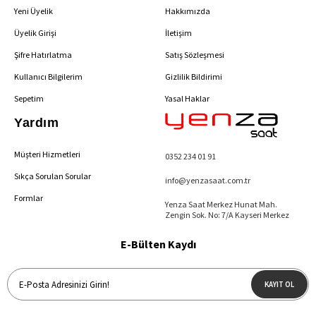
Yeni Üyelik
Hakkımızda
Üyelik Girişi
İletişim
Şifre Hatırlatma
Satış Sözleşmesi
Kullanıcı Bilgilerim
Gizlilik Bildirimi
Sepetim
Yasal Haklar
Yardım
Müşteri Hizmetleri
0352 234 01 91
Sıkça Sorulan Sorular
info@yenzasaat.com.tr
Formlar
Yenza Saat Merkez Hunat Mah.
Zengin Sok. No: 7/A Kayseri Merkez
E-Bülten Kaydı
KAYIT OL