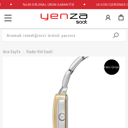
%100 ORİJİNAL ÜRÜN GARANTİSİ
14 GÜN İÇERİSİNDE ÜC
Kategoriler
Ana Sayfa
Kadın Kol Saati
Yeni Ürün