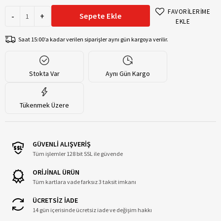
FAVORİLERİME
-
+
Sepete Ekle
EKLE
Saat 15:00’a kadar verilen siparişler aynı gün kargoya verilir.
Stokta Var
Aynı Gün Kargo
Tükenmek Üzere
GÜVENLİ ALIŞVERİŞ
Tüm işlemler 128 bit SSL ile güvende
ORİJİNAL ÜRÜN
Tüm kartlara vade farksız 3 taksit imkanı
ÜCRETSİZ İADE
14 gün içerisinde ücretsiz iade ve değişim hakkı