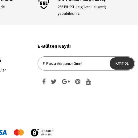
ade
256 Bit SSL ile güvenli alışveriş
yapabilirsiniz.
E-Bülten Kaydı
i
KAYIT OL
ular