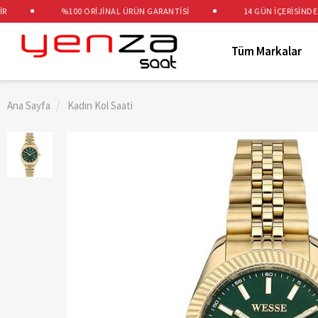
%100 ORİJİNAL ÜRÜN GARANTİSİ
14 GÜN İÇERİSİNDE ÜC
Tüm Markalar
Ana Sayfa
Kadın Kol Saati