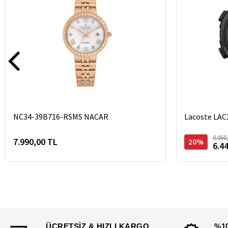
NC34-39B716-RSMS NACAR
Lacoste LAC
8.060
7.990,00 TL
20%
6.4
ÜCRETSİZ & HIZLI KARGO
%1