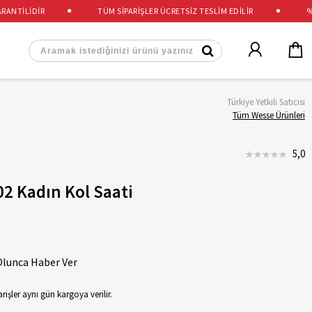
NTİLİDİR
TÜM SİPARİŞLER ÜCRETSİZ TESLİM EDİLİR
%100
Türkiye Yetkili Satıcısı
Tüm Wesse Ürünleri
5,0
 Kadın Kol Saati
Olunca Haber Ver
rişler aynı gün kargoya verilir.