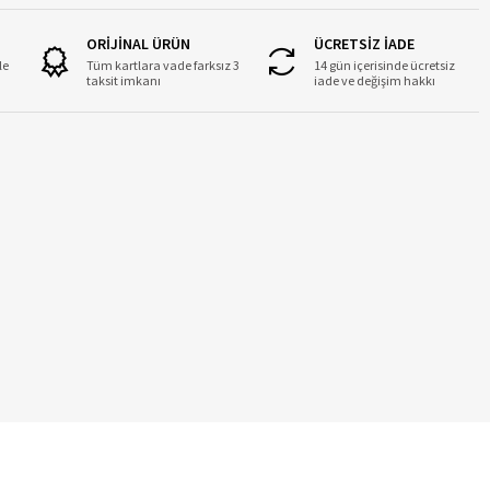
ORİJİNAL ÜRÜN
ÜCRETSİZ İADE
le
Tüm kartlara vade farksız 3
14 gün içerisinde ücretsiz
taksit imkanı
iade ve değişim hakkı