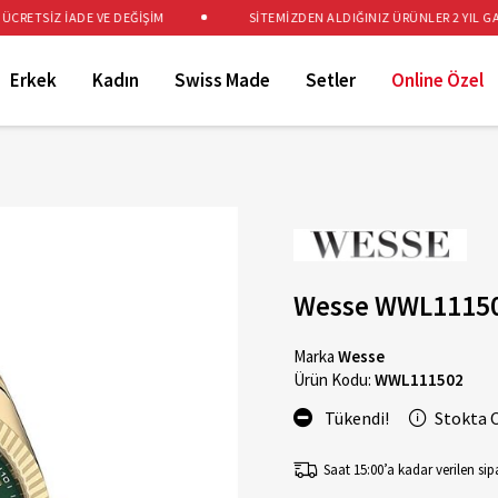
RETSİZ İADE VE DEĞİŞİM
SİTEMİZDEN ALDIĞINIZ ÜRÜNLER 2 YIL GARA
Erkek
Kadın
Swiss Made
Setler
Online Özel
Wesse WWL111502
Marka
Wesse
Ürün Kodu:
WWL111502
Tükendi!
Stokta 
Saat 15:00’a kadar verilen sipa