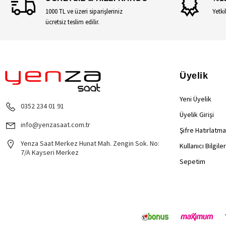
1000 TL ve üzeri siparişleriniz
Yetki
ücretsiz teslim edilir.
Üyelik
Yeni Üyelik
0352 234 01 91
Üyelik Girişi
info@yenzasaat.com.tr
Şifre Hatırlatma
Yenza Saat Merkez Hunat Mah. Zengin Sok. No:
Kullanıcı Bilgile
7/A Kayseri Merkez
Sepetim