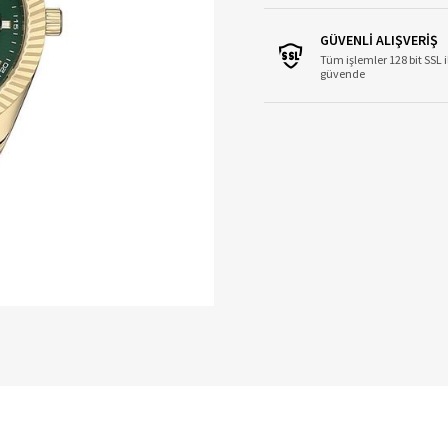
GÜVENLİ ALIŞVERİŞ
Tüm işlemler 128 bit SSL i
güvende