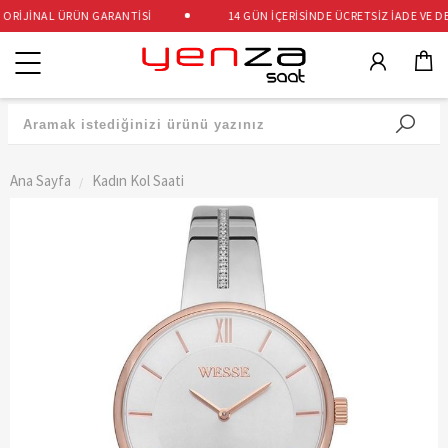
RİJİNAL ÜRÜN GARANTİSİ
14 GÜN İÇERİSİNDE ÜCRETSİZ İADE VE DEĞ
Kategoriler
Ana Sayfa
Kadın Kol Saati