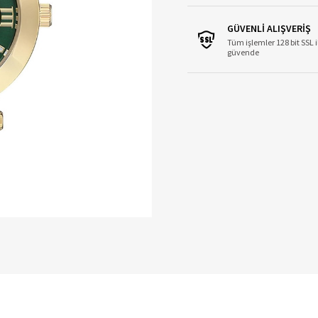
GÜVENLİ ALIŞVERİŞ
Tüm işlemler 128 bit SSL i
güvende