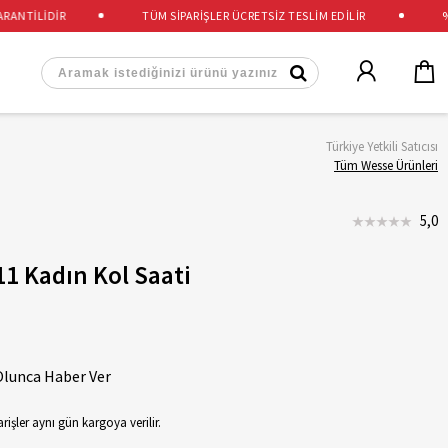
NTİLİDİR
TÜM SİPARİŞLER ÜCRETSİZ TESLİM EDİLİR
%100
Türkiye Yetkili Satıcısı
Tüm Wesse Ürünleri
5,0
 Kadın Kol Saati
Olunca Haber Ver
rişler aynı gün kargoya verilir.