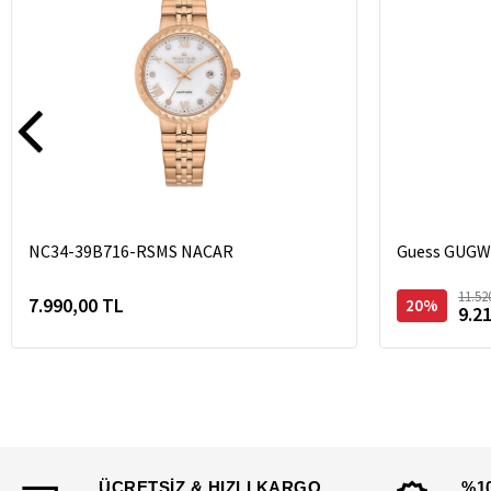
NC34-39B716-RSMS NACAR
Guess GUGW1
11.52
7.990,00 TL
20%
9.2
ÜCRETSİZ & HIZLI KARGO
%1