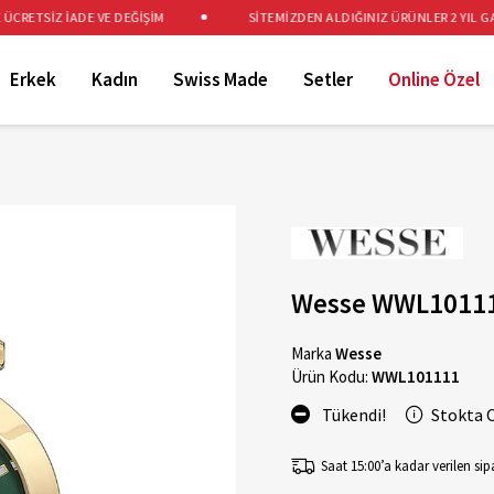
RETSİZ İADE VE DEĞİŞİM
SİTEMİZDEN ALDIĞINIZ ÜRÜNLER 2 YIL GARA
Erkek
Kadın
Swiss Made
Setler
Online Özel
Wesse WWL101111
Marka
Wesse
Ürün Kodu:
WWL101111
Tükendi!
Stokta 
Saat 15:00’a kadar verilen sipa