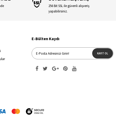
ade
256 Bit SSL ile güvenli alışveriş
yapabilirsiniz.
E-Bülten Kaydı
i
KAYIT OL
ular