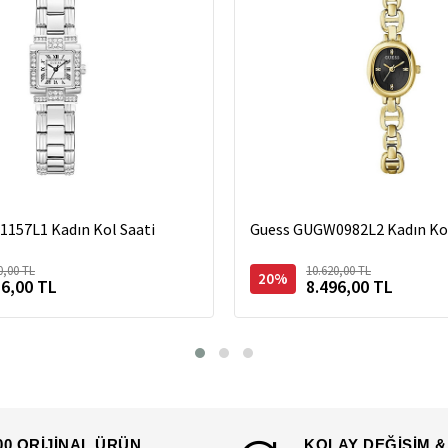
157L1 Kadın Kol Saati
Guess GUGW0982L2 Kadın Kol
0,00 TL
10.620,00 TL
20%
16,00 TL
8.496,00 TL
00 ORİJİNAL ÜRÜN
KOLAY DEĞİŞİM &