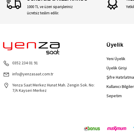
1000 TL ve üzeri siparişleriniz
Yetki
ücretsiz teslim edilir.
Üyelik
Yeni Üyelik
0352 234 01 91
Üyelik Girişi
info@yenzasaat.com.tr
Şifre Hatırlatma
Yenza Saat Merkez Hunat Mah. Zengin Sok. No:
Kullanıcı Bilgile
7/A Kayseri Merkez
Sepetim