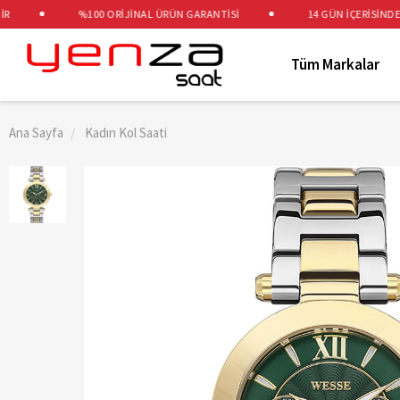
%100 ORİJİNAL ÜRÜN GARANTİSİ
14 GÜN İÇERİSİNDE ÜC
Tüm Markalar
Ana Sayfa
Kadın Kol Saati