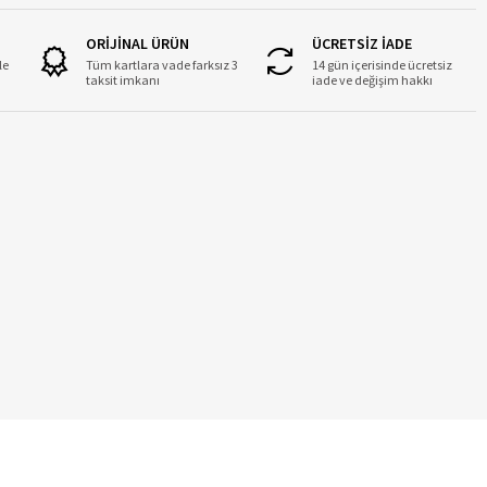
ORİJİNAL ÜRÜN
ÜCRETSİZ İADE
le
Tüm kartlara vade farksız 3
14 gün içerisinde ücretsiz
taksit imkanı
iade ve değişim hakkı