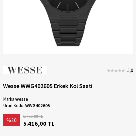
5,0
Wesse WWG402605 Erkek Kol Saati
Marka
Wesse
Ürün Kodu:
WWG402605
6.770,00 TL
%20
5.416,00 TL