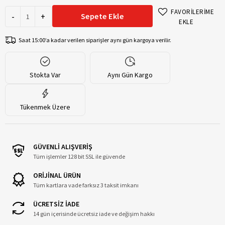
FAVORİLERİME
-
+
Sepete Ekle
EKLE
Saat 15:00’a kadar verilen siparişler aynı gün kargoya verilir.
Stokta Var
Aynı Gün Kargo
Tükenmek Üzere
GÜVENLİ ALIŞVERİŞ
Tüm işlemler 128 bit SSL ile güvende
ORİJİNAL ÜRÜN
Tüm kartlara vade farksız 3 taksit imkanı
ÜCRETSİZ İADE
14 gün içerisinde ücretsiz iade ve değişim hakkı