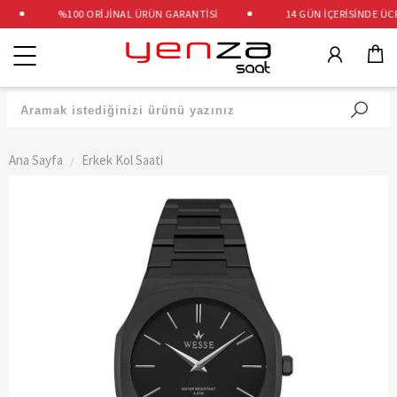
%100 ORİJİNAL ÜRÜN GARANTİSİ
14 GÜN İÇERİSİNDE ÜCRE
Kategoriler
Ana Sayfa
Erkek Kol Saati