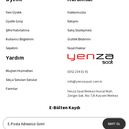
Yeni Üyelik
Hakkımızda
Üyelik Girişi
İletişim
Şifre Hatırlatma
Satış Sözleşmesi
Kullanıcı Bilgilerim
Gizlilik Bildirimi
Sepetim
Yasal Haklar
Yardım
Müşteri Hizmetleri
0352 234 01 91
Sıkça Sorulan Sorular
info@yenzasaat.com.tr
Formlar
Yenza Saat Merkez Hunat Mah.
Zengin Sok. No: 7/A Kayseri Merkez
E-Bülten Kaydı
KAYIT OL