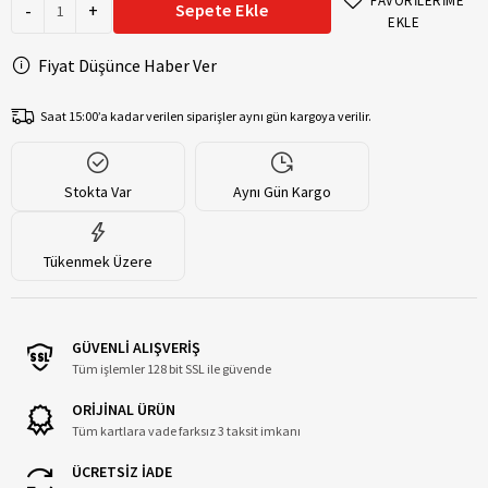
FAVORİLERİME
-
+
Sepete Ekle
EKLE
Fiyat Düşünce Haber Ver
Saat 15:00’a kadar verilen siparişler aynı gün kargoya verilir.
Stokta Var
Aynı Gün Kargo
Tükenmek Üzere
GÜVENLİ ALIŞVERİŞ
Tüm işlemler 128 bit SSL ile güvende
ORİJİNAL ÜRÜN
Tüm kartlara vade farksız 3 taksit imkanı
ÜCRETSİZ İADE