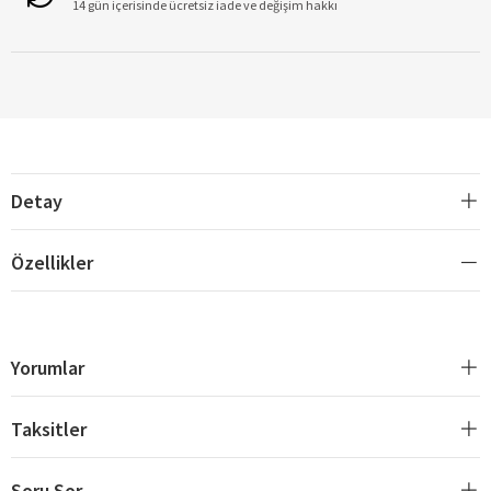
14 gün içerisinde ücretsiz iade ve değişim hakkı
Detay
Özellikler
Yorumlar
Taksitler
Soru Sor