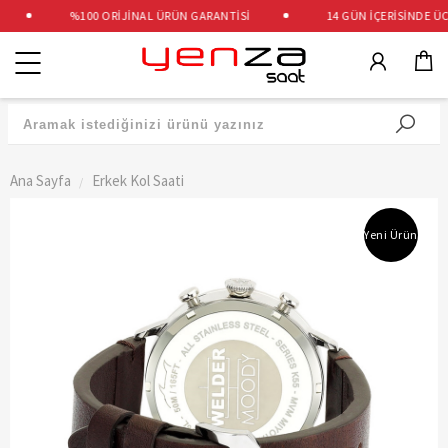
%100 ORİJİNAL ÜRÜN GARANTİSİ
14 GÜN İÇERİSİNDE ÜCRE
Kategoriler
Ana Sayfa
Erkek Kol Saati
Yeni Ürün