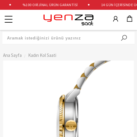
%100 ORİJİNAL ÜRÜN GARANTİSİ
14 GÜN İÇERİSİNDE ÜCR
Kategoriler
Ana Sayfa
Kadın Kol Saati