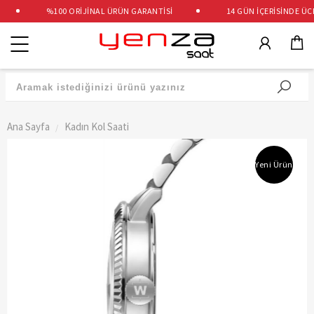
%100 ORİJİNAL ÜRÜN GARANTİSİ
14 GÜN İÇERİSİNDE ÜCRE
Kategoriler
Ana Sayfa
Kadın Kol Saati
Yeni Ürün