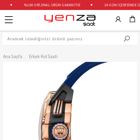
%100 ORİJİNAL ÜRÜN GARANTİSİ
14 GÜN İÇERİSİNDE ÜC
Kategoriler
Ana Sayfa
Erkek Kol Saati