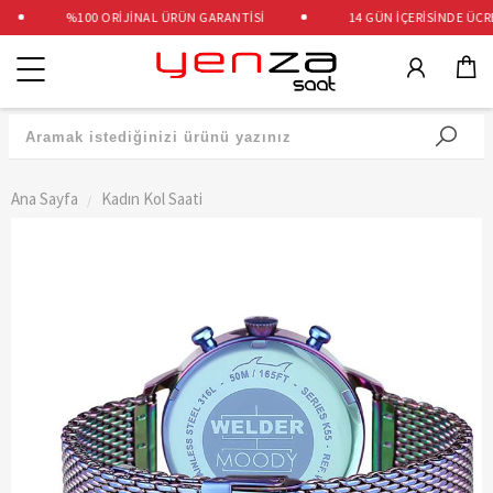
%100 ORİJİNAL ÜRÜN GARANTİSİ
14 GÜN İÇERİSİNDE ÜCRET
Kategoriler
Ana Sayfa
Kadın Kol Saati