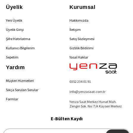
Üyelik
Kurumsal
Yeni Üyelik
Hakkımızda
Üyelik Girişi
İletişim
Şifre Hatırlatma
Satış Sözleşmesi
Kullanıcı Bilgilerim
Gizlilik Bildirimi
Sepetim
Yasal Haklar
Yardım
Müşteri Hizmetleri
0352 234 01 91
Sıkça Sorulan Sorular
info@yenzasaat.com.tr
Formlar
Yenza Saat Merkez Hunat Mah.
Zengin Sok. No: 7/A Kayseri Merkez
E-Bülten Kaydı