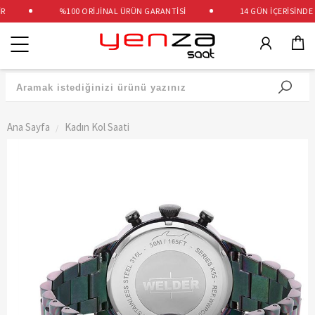
%100 ORİJİNAL ÜRÜN GARANTİSİ
14 GÜN İÇERİSİNDE Ü
Kategoriler
Ana Sayfa
Kadın Kol Saati