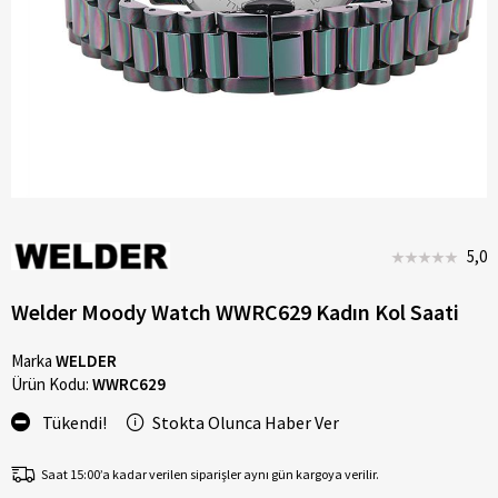
5,0
Welder Moody Watch WWRC629 Kadın Kol Saati
Marka
WELDER
Ürün Kodu:
WWRC629
Tükendi!
Stokta Olunca Haber Ver
Saat 15:00’a kadar verilen siparişler aynı gün kargoya verilir.