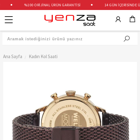
%100 ORİJİNAL ÜRÜN GARANTİSİ
14 GÜN İÇERİSİNDE ÜC
Kategoriler
Ana Sayfa
Kadın Kol Saati