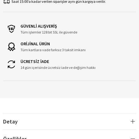
Saat 15:00’a kadar verilen siparişler aynı gün kargoya verilir.
GÜVENLİ ALIŞVERİŞ
Tüm işlemler 128 bit SSL ile güvende
ORİJİNAL ÜRÜN
Tüm kartlara vade farksız 3 taksit imkanı
ÜCRETSİZ İADE
14 gün içerisinde ücretsiz iade ve değişim hakkı
Detay
Özellikler