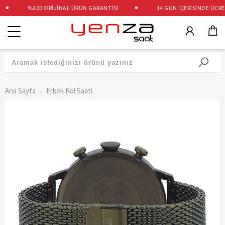
%100 ORİJİNAL ÜRÜN GARANTİSİ
14 GÜN İÇERİSİNDE ÜCRETS
Kategoriler
Ana Sayfa
Erkek Kol Saati