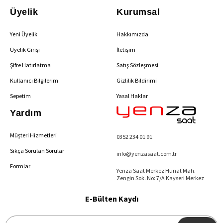
Üyelik
Kurumsal
Yeni Üyelik
Hakkımızda
Üyelik Girişi
İletişim
Şifre Hatırlatma
Satış Sözleşmesi
Kullanıcı Bilgilerim
Gizlilik Bildirimi
Sepetim
Yasal Haklar
Yardım
Müşteri Hizmetleri
0352 234 01 91
Sıkça Sorulan Sorular
info@yenzasaat.com.tr
Formlar
Yenza Saat Merkez Hunat Mah.
Zengin Sok. No: 7/A Kayseri Merkez
E-Bülten Kaydı