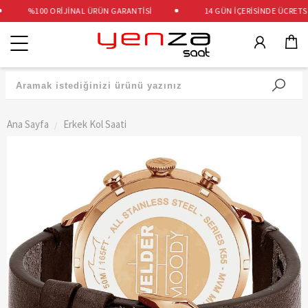
%100 ORİJİNAL ÜRÜN GARANTİSİ
14 GÜN İÇERİSİNDE ÜCRETSİZ 
Kategoriler
Ana Sayfa
Erkek Kol Saati