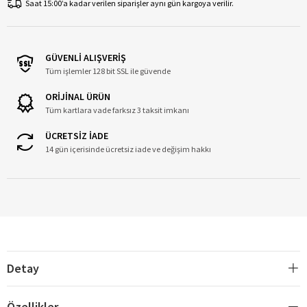
Saat 15:00’a kadar verilen siparişler aynı gün kargoya verilir.
GÜVENLİ ALIŞVERİŞ
Tüm işlemler 128 bit SSL ile güvende
ORİJİNAL ÜRÜN
Tüm kartlara vade farksız 3 taksit imkanı
ÜCRETSİZ İADE
14 gün içerisinde ücretsiz iade ve değişim hakkı
Detay
Özellikler