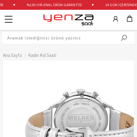
%100 ORİJİNAL ÜRÜN GARANTİSİ
14 GÜN İÇERİSİNDE Ü
Kategoriler
Ana Sayfa
Kadın Kol Saati