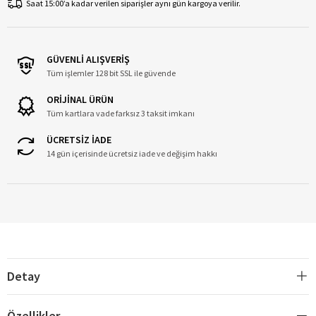
Saat 15:00’a kadar verilen siparişler aynı gün kargoya verilir.
GÜVENLİ ALIŞVERİŞ
Tüm işlemler 128 bit SSL ile güvende
ORİJİNAL ÜRÜN
Tüm kartlara vade farksız 3 taksit imkanı
ÜCRETSİZ İADE
14 gün içerisinde ücretsiz iade ve değişim hakkı
Detay
Özellikler