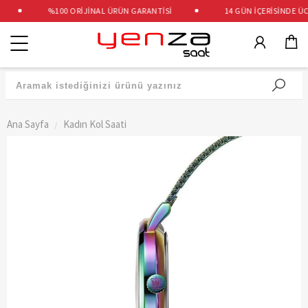
%100 ORİJİNAL ÜRÜN GARANTİSİ
14 GÜN İÇERİSİNDE ÜCR
Kategoriler
Ana Sayfa
Kadın Kol Saati