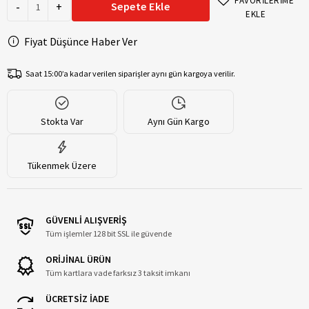
FAVORİLERİME
-
+
Sepete Ekle
EKLE
Fiyat Düşünce Haber Ver
Saat 15:00’a kadar verilen siparişler aynı gün kargoya verilir.
Stokta Var
Aynı Gün Kargo
Tükenmek Üzere
GÜVENLİ ALIŞVERİŞ
Tüm işlemler 128 bit SSL ile güvende
ORİJİNAL ÜRÜN
Tüm kartlara vade farksız 3 taksit imkanı
ÜCRETSİZ İADE