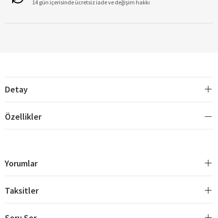
14 gün içerisinde ücretsiz iade ve değişim hakkı
Detay
Özellikler
Yorumlar
Taksitler
Soru Sor