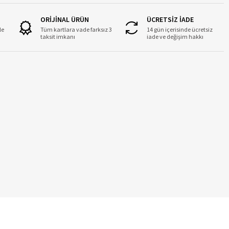
ORİJİNAL ÜRÜN
ÜCRETSİZ İADE
le
Tüm kartlara vade farksız 3
14 gün içerisinde ücretsiz
taksit imkanı
iade ve değişim hakkı