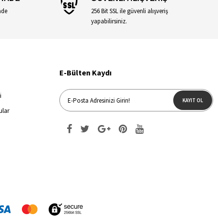
ade
256 Bit SSL ile güvenli alışveriş
yapabilirsiniz.
E-Bülten Kaydı
i
KAYIT OL
ular