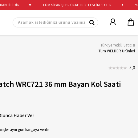
TİLİDİR
TÜM SİPARİŞLER ÜCRETSİZ TESLİM EDİLİR
%100
Türkiye Yetkili Satıcısı
Tüm WELDER Ürünleri
5,0
atch WRC721 36 mm Bayan Kol Saati
Olunca Haber Ver
rişler aynı gün kargoya verilir.