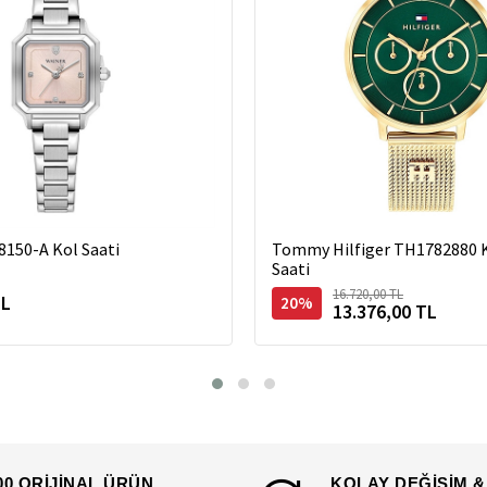
8150-A Kol Saati
Tommy Hilfiger TH1782880 K
Saati
16.720,00 TL
TL
20%
13.376,00 TL
00 ORİJİNAL ÜRÜN
KOLAY DEĞİŞİM &