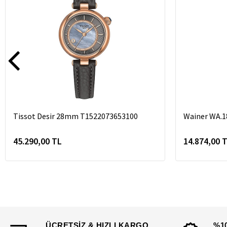
Tissot Desir 28mm T1522073653100
Wainer WA.1
45.290,00 TL
14.874,00 
ÜCRETSİZ & HIZLI KARGO
%1