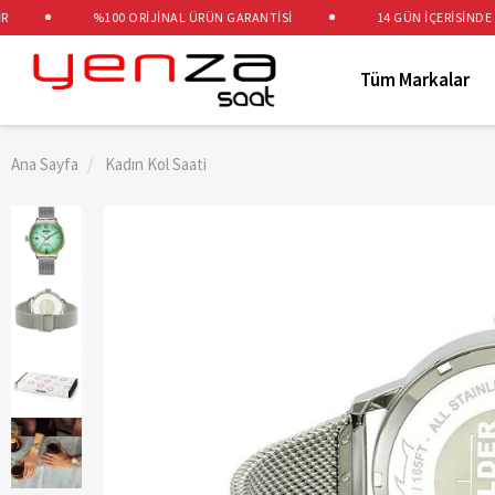
%100 ORİJİNAL ÜRÜN GARANTİSİ
14 GÜN İÇERİSİNDE ÜCR
Tüm Markalar
Ana Sayfa
Kadın Kol Saati