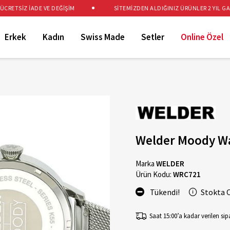
ETSİZ İADE VE DEĞİŞİM
SİTEMİZDEN ALDIĞINIZ ÜRÜNLER 2 YIL GARAN
Erkek
Kadın
Swiss Made
Setler
Online Özel
Welder Moody W
Marka
WELDER
Ürün Kodu:
WRC721
Tükendi!
Stokta 
Saat 15:00’a kadar verilen sipa