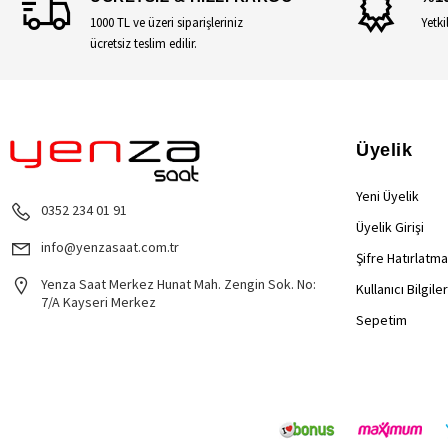
1000 TL ve üzeri siparişleriniz
Yetki
ücretsiz teslim edilir.
Üyelik
Yeni Üyelik
0352 234 01 91
Üyelik Girişi
info@yenzasaat.com.tr
Şifre Hatırlatma
Yenza Saat Merkez Hunat Mah. Zengin Sok. No:
Kullanıcı Bilgile
7/A Kayseri Merkez
Sepetim