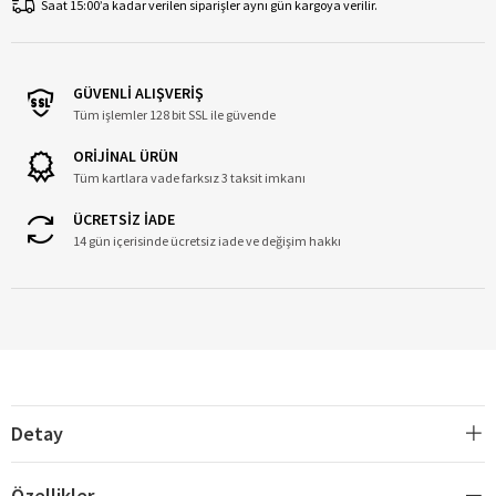
Saat 15:00’a kadar verilen siparişler aynı gün kargoya verilir.
GÜVENLİ ALIŞVERİŞ
Tüm işlemler 128 bit SSL ile güvende
ORİJİNAL ÜRÜN
Tüm kartlara vade farksız 3 taksit imkanı
ÜCRETSİZ İADE
14 gün içerisinde ücretsiz iade ve değişim hakkı
Detay
Özellikler