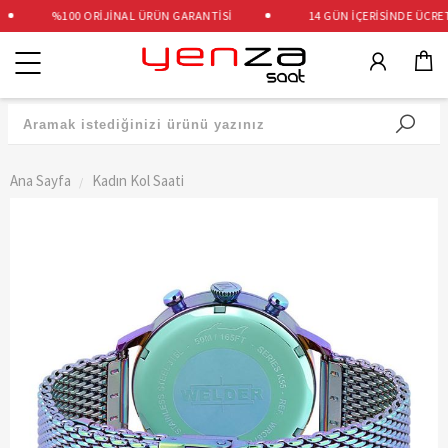
%100 ORİJİNAL ÜRÜN GARANTİSİ
14 GÜN İÇERİSİNDE ÜCRETSİ
Kategoriler
Ana Sayfa
Kadın Kol Saati