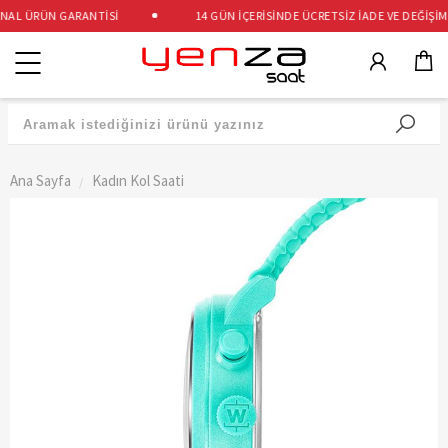
AL ÜRÜN GARANTİSİ
14 GÜN İÇERİSİNDE ÜCRETSİZ İADE VE DEĞİŞİM
Kategoriler
Ana Sayfa
Kadın Kol Saati