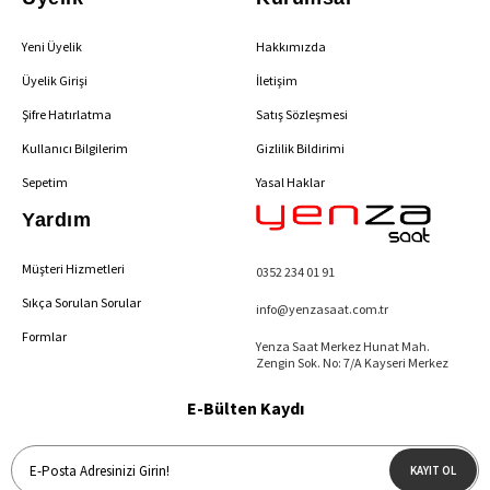
Yeni Üyelik
Hakkımızda
Üyelik Girişi
İletişim
Şifre Hatırlatma
Satış Sözleşmesi
Kullanıcı Bilgilerim
Gizlilik Bildirimi
Sepetim
Yasal Haklar
Yardım
Müşteri Hizmetleri
0352 234 01 91
Sıkça Sorulan Sorular
info@yenzasaat.com.tr
Formlar
Yenza Saat Merkez Hunat Mah.
Zengin Sok. No: 7/A Kayseri Merkez
E-Bülten Kaydı
KAYIT OL