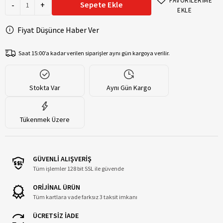
FAVORİLERİME
-
+
Sepete Ekle
EKLE
Fiyat Düşünce Haber Ver
Saat 15:00’a kadar verilen siparişler aynı gün kargoya verilir.
Stokta Var
Aynı Gün Kargo
Tükenmek Üzere
GÜVENLİ ALIŞVERİŞ
Tüm işlemler 128 bit SSL ile güvende
ORİJİNAL ÜRÜN
Tüm kartlara vade farksız 3 taksit imkanı
ÜCRETSİZ İADE