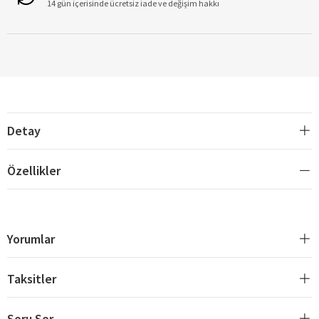
14 gün içerisinde ücretsiz iade ve değişim hakkı
Detay
Özellikler
Yorumlar
Taksitler
Soru Sor