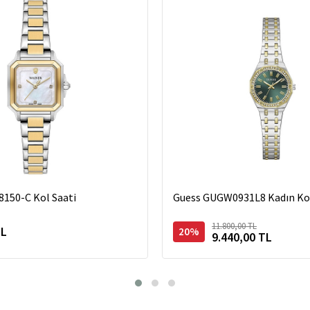
8150-C Kol Saati
Guess GUGW0931L8 Kadın Kol
11.800,00 TL
TL
20%
9.440,00 TL