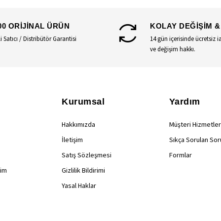
00 ORİJİNAL ÜRÜN
KOLAY DEĞİŞİM &
li Satıcı / Distribütör Garantisi
14 gün içerisinde ücretsiz i
ve değişim hakkı.
Kurumsal
Yardım
Hakkımızda
Müşteri Hizmetler
İletişim
Sıkça Sorulan Sor
Satış Sözleşmesi
Formlar
rim
Gizlilik Bildirimi
Yasal Haklar