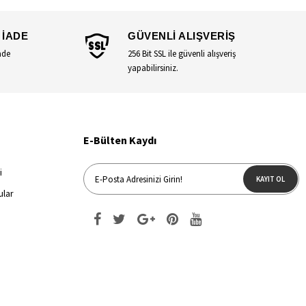
 İADE
GÜVENLİ ALIŞVERİŞ
ade
256 Bit SSL ile güvenli alışveriş
yapabilirsiniz.
E-Bülten Kaydı
i
KAYIT OL
ular