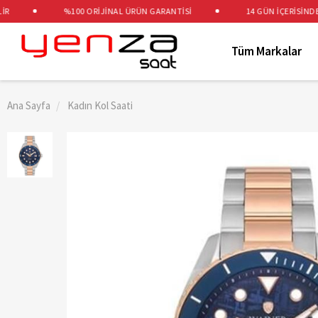
%100 ORİJİNAL ÜRÜN GARANTİSİ
14 GÜN İÇERİSİNDE ÜC
Tüm Markalar
Ana Sayfa
Kadın Kol Saati