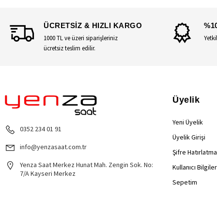
ÜCRETSİZ & HIZLI KARGO
%1
1000 TL ve üzeri siparişleriniz
Yetki
ücretsiz teslim edilir.
Üyelik
Yeni Üyelik
0352 234 01 91
Üyelik Girişi
info@yenzasaat.com.tr
Şifre Hatırlatma
Yenza Saat Merkez Hunat Mah. Zengin Sok. No:
Kullanıcı Bilgile
7/A Kayseri Merkez
Sepetim