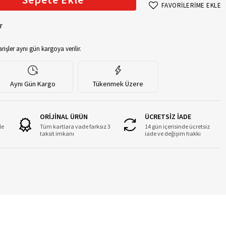
FAVORİLERİME EKLE
r
rişler aynı gün kargoya verilir.
Aynı Gün Kargo
Tükenmek Üzere
ORİJİNAL ÜRÜN
ÜCRETSİZ İADE
le
Tüm kartlara vade farksız 3
14 gün içerisinde ücretsiz
taksit imkanı
iade ve değişim hakkı