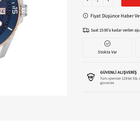
-
+
Fiyat Düşünce Haber Ve
Saat 15:00’a kadar verilen sipa
Stokta Var
GÜVENLİ ALIŞVERİŞ
Tüm işlemler 128 bit SSL i
güvende