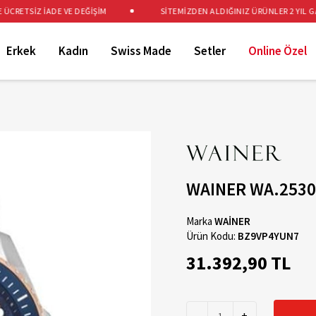
RETSİZ İADE VE DEĞİŞİM
SİTEMİZDEN ALDIĞINIZ ÜRÜNLER 2 YIL GARA
Erkek
Kadın
Swiss Made
Setler
Online Özel
WAINER WA.2530
Marka
WAİNER
Ürün Kodu:
BZ9VP4YUN7
31.392,90 TL