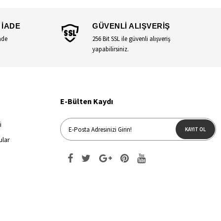
 İADE
GÜVENLİ ALIŞVERİŞ
ade
256 Bit SSL ile güvenli alışveriş
yapabilirsiniz.
E-Bülten Kaydı
i
KAYIT OL
ular