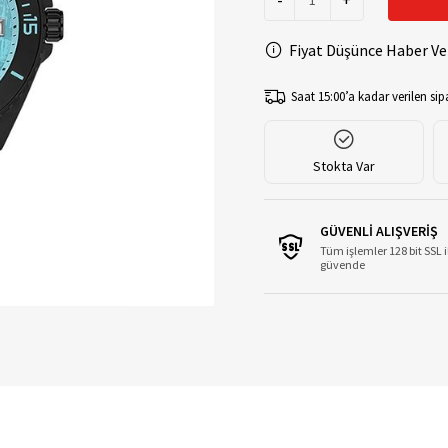
-
+
Fiyat Düşünce Haber Ve
Saat 15:00’a kadar verilen sipa
Stokta Var
GÜVENLİ ALIŞVERİŞ
Tüm işlemler 128 bit SSL i
güvende