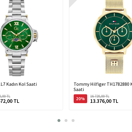
L7 Kadın Kol Saati
Tommy Hilfiger TH1782880 K
Saati
0,00 TL
16.720,00 TL
20%
672,00 TL
13.376,00 TL