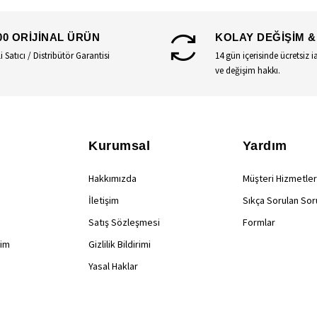
00 ORİJİNAL ÜRÜN
KOLAY DEĞİŞİM &
li Satıcı / Distribütör Garantisi
14 gün içerisinde ücretsiz i
ve değişim hakkı.
Kurumsal
Yardım
Hakkımızda
Müşteri Hizmetler
İletişim
Sıkça Sorulan Sor
Satış Sözleşmesi
Formlar
rim
Gizlilik Bildirimi
Yasal Haklar