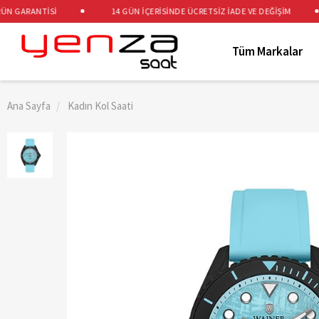
 GARANTİSİ
14 GÜN İÇERİSİNDE ÜCRETSİZ İADE VE DEĞİŞİM
Tüm Markalar
Ana Sayfa
Kadın Kol Saati