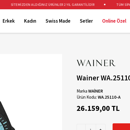
SİTEMİZDEN ALDIĞINIZ ÜRÜNLER 2 YIL GARANTİLİDİR
TÜM SİPARİŞ
Erkek
Kadın
Swiss Made
Setler
Online Özel
Wainer WA.25110
Marka
WAİNER
Ürün Kodu:
WA.25110-A
26.159,00 TL