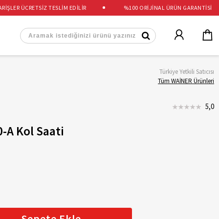
LER ÜCRETSİZ TESLİM EDİLİR
%100 ORİJİNAL ÜRÜN GARANTİSİ
Türkiye Yetkili Satıcısı
Tüm WAİNER Ürünleri
5,0
-A Kol Saati
Sepete Ekle