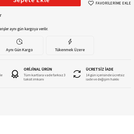
FAVORİLERİME EKLE
r
rişler aynı gün kargoya verilir.
Aynı Gün Kargo
Tükenmek Üzere
ORİJİNAL ÜRÜN
ÜCRETSİZ İADE
le
Tüm kartlara vade farksız 3
14 gün içerisinde ücretsiz
taksit imkanı
iade ve değişim hakkı