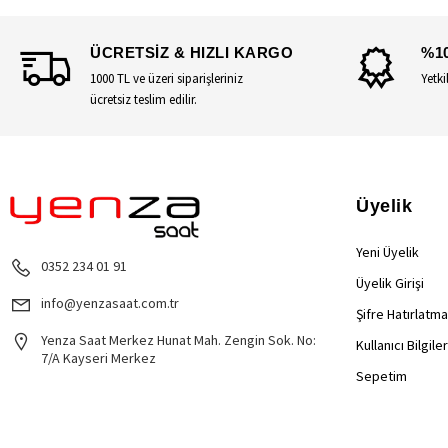
ÜCRETSİZ & HIZLI KARGO
%1
1000 TL ve üzeri siparişleriniz
Yetki
ücretsiz teslim edilir.
Üyelik
Yeni Üyelik
0352 234 01 91
Üyelik Girişi
info@yenzasaat.com.tr
Şifre Hatırlatma
Yenza Saat Merkez Hunat Mah. Zengin Sok. No:
Kullanıcı Bilgile
7/A Kayseri Merkez
Sepetim