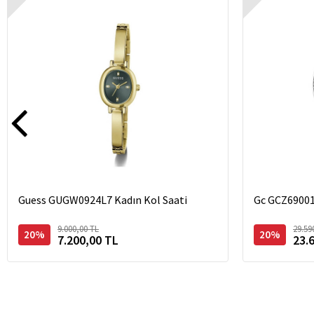
Guess GUGW0924L7 Kadın Kol Saati
Gc GCZ69001
9.000,00 TL
29.59
20%
20%
7.200,00 TL
23.