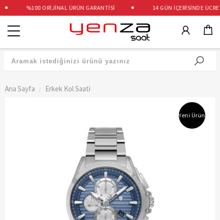
%100 ORİJİNAL ÜRÜN GARANTİSİ
14 GÜN İÇERİSİNDE ÜCRETSİ
Kategoriler
Ana Sayfa
Erkek Kol Saati
Yeni Ürün