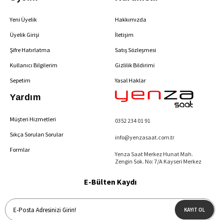
Yeni Üyelik
Hakkımızda
Üyelik Girişi
İletişim
Şifre Hatırlatma
Satış Sözleşmesi
Kullanıcı Bilgilerim
Gizlilik Bildirimi
Sepetim
Yasal Haklar
Yardım
Müşteri Hizmetleri
0352 234 01 91
Sıkça Sorulan Sorular
info@yenzasaat.com.tr
Formlar
Yenza Saat Merkez Hunat Mah.
Zengin Sok. No: 7/A Kayseri Merkez
E-Bülten Kaydı
KAYIT OL