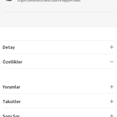
14 gün içerisinde ücretsiz iade ve değişim hakkı
Detay
Özellikler
Yorumlar
Taksitler
Soru Sor