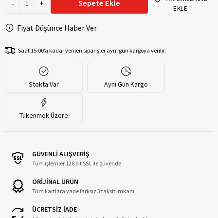
-
+
Sepete Ekle
EKLE
Fiyat Düşünce Haber Ver
Saat 15:00’a kadar verilen siparişler aynı gün kargoya verilir.
Stokta Var
Aynı Gün Kargo
Tükenmek Üzere
GÜVENLİ ALIŞVERİŞ
Tüm işlemler 128 bit SSL ile güvende
ORİJİNAL ÜRÜN
Tüm kartlara vade farksız 3 taksit imkanı
ÜCRETSİZ İADE