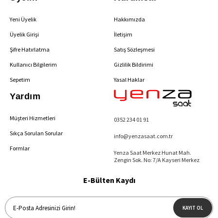
Yeni Üyelik
Hakkımızda
Üyelik Girişi
İletişim
Şifre Hatırlatma
Satış Sözleşmesi
Kullanıcı Bilgilerim
Gizlilik Bildirimi
Sepetim
Yasal Haklar
Yardım
Müşteri Hizmetleri
0352 234 01 91
Sıkça Sorulan Sorular
info@yenzasaat.com.tr
Formlar
Yenza Saat Merkez Hunat Mah.
Zengin Sok. No: 7/A Kayseri Merkez
E-Bülten Kaydı
KAYIT OL