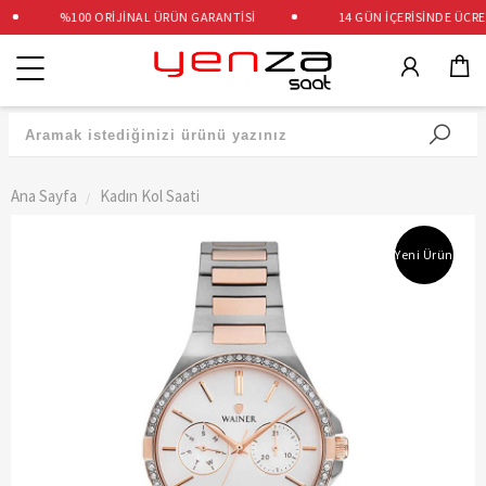
%100 ORİJİNAL ÜRÜN GARANTİSİ
14 GÜN İÇERİSİNDE ÜCRETS
Kategoriler
Ana Sayfa
Kadın Kol Saati
Yeni Ürün