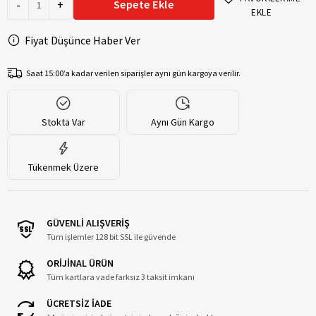
-
+
Sepete Ekle
EKLE
Fiyat Düşünce Haber Ver
Saat 15:00’a kadar verilen siparişler aynı gün kargoya verilir.
Stokta Var
Aynı Gün Kargo
Tükenmek Üzere
GÜVENLİ ALIŞVERİŞ
Tüm işlemler 128 bit SSL ile güvende
ORİJİNAL ÜRÜN
Tüm kartlara vade farksız 3 taksit imkanı
ÜCRETSİZ İADE