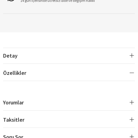
14 gün içerisinde ücretsiz iade ve değişim hakkı
Detay
Özellikler
Yorumlar
Taksitler
Soru Sor