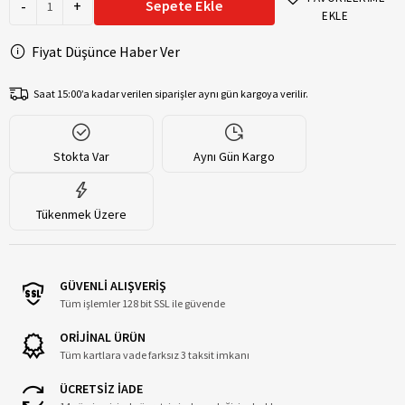
-
+
Sepete Ekle
EKLE
Fiyat Düşünce Haber Ver
Saat 15:00’a kadar verilen siparişler aynı gün kargoya verilir.
Stokta Var
Aynı Gün Kargo
Tükenmek Üzere
GÜVENLİ ALIŞVERİŞ
Tüm işlemler 128 bit SSL ile güvende
ORİJİNAL ÜRÜN
Tüm kartlara vade farksız 3 taksit imkanı
ÜCRETSİZ İADE