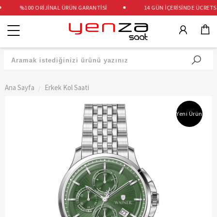
%100 ORİJİNAL ÜRÜN GARANTİSİ
14 GÜN İÇERİSİNDE ÜCRETSİZ
Kategoriler
Ana Sayfa
Erkek Kol Saati
Yeni Ürün