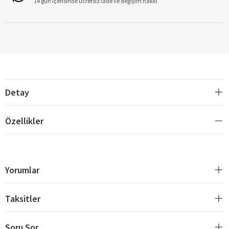
14 gün içerisinde ücretsiz iade ve değişim hakkı
Detay
Özellikler
Yorumlar
Taksitler
Soru Sor