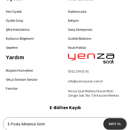
Yeni Üyelik
Hakkımızda
Üyelik Girişi
İletişim
Şifre Hatırlatma
Satış Sözleşmesi
Kullanıcı Bilgilerim
Gizlilik Bildirimi
Sepetim
Yasal Haklar
Yardım
Müşteri Hizmetleri
0352 234 01 91
Sıkça Sorulan Sorular
info@yenzasaat.com.tr
Formlar
Yenza Saat Merkez Hunat Mah.
Zengin Sok. No: 7/A Kayseri Merkez
E-Bülten Kaydı
KAYIT OL