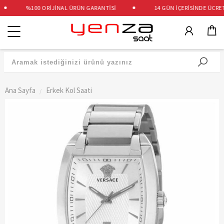
%100 ORİJİNAL ÜRÜN GARANTİSİ
14 GÜN İÇERİSİNDE ÜCRETSİ
Kategoriler
Ana Sayfa
Erkek Kol Saati