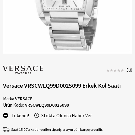
5,0
Versace VRSCWLQ99D002S099 Erkek Kol Saati
Marka
VERSACE
Ürün Kodu:
VRSCWLQ99D002S099
Tükendi!
Stokta Olunca Haber Ver
Saat 15:00’a kadar verilen siparişler aynı gün kargoya verilir.