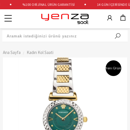
%100 ORİJİNAL ÜRÜN GARANTİSİ
14 GÜN İÇERİSİNDE ÜC
Kategoriler
Ana Sayfa
Kadın Kol Saati
Yeni Ürün