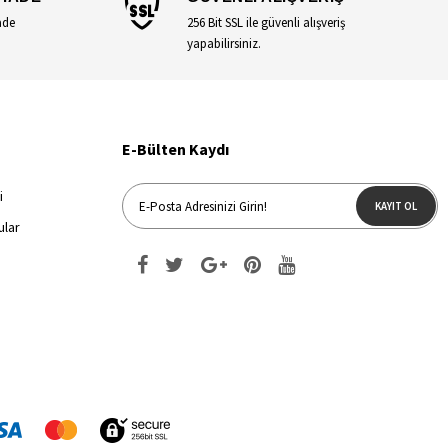
ade
256 Bit SSL ile güvenli alışveriş
yapabilirsiniz.
E-Bülten Kaydı
i
KAYIT OL
ular