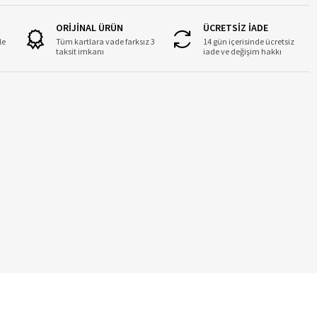
ORİJİNAL ÜRÜN
ÜCRETSİZ İADE
le
Tüm kartlara vade farksız 3
14 gün içerisinde ücretsiz
taksit imkanı
iade ve değişim hakkı