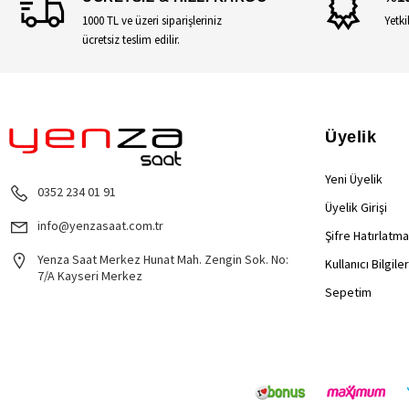
1000 TL ve üzeri siparişleriniz
Yetki
ücretsiz teslim edilir.
Üyelik
Yeni Üyelik
0352 234 01 91
Üyelik Girişi
info@yenzasaat.com.tr
Şifre Hatırlatma
Yenza Saat Merkez Hunat Mah. Zengin Sok. No:
Kullanıcı Bilgile
7/A Kayseri Merkez
Sepetim