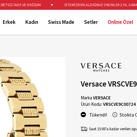
SİZ İADE VE DEĞİŞİM
SİTEMİZDEN ALDIĞINIZ ÜRÜNLER 2 YIL GARANTİ
Erkek
Kadın
Swiss Made
Setler
Online Özel
Versace VRSCVE9
Marka
VERSACE
Ürün Kodu:
VRSCVE9C00724
Tükendi!
Stokta 
Saat 15:00’a kadar verilen sipa