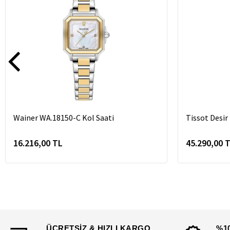
Wainer WA.18150-C Kol Saati
Tissot Desi
16.216,00 TL
45.290,00 
ÜCRETSİZ & HIZLI KARGO
%1