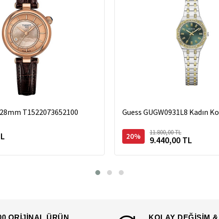
r 28mm T1522073652100
Guess GUGW0931L8 Kadın Kol
11.800,00 TL
TL
20%
9.440,00 TL
00 ORİJİNAL ÜRÜN
KOLAY DEĞİŞİM &