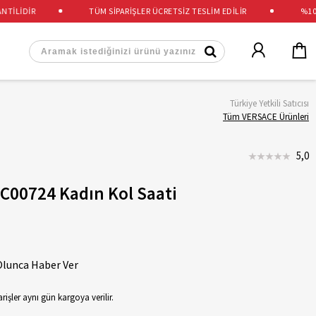
LİDİR
TÜM SİPARİŞLER ÜCRETSİZ TESLİM EDİLİR
%100 O
Türkiye Yetkili Satıcısı
Tüm VERSACE Ürünleri
5,0
C00724 Kadın Kol Saati
Olunca Haber Ver
rişler aynı gün kargoya verilir.