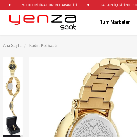
%100 ORİJİNAL ÜRÜN GARANTİSİ
14 GÜN İÇERİSİNDE ÜCRET
Tüm Markalar
Ana Sayfa
Kadın Kol Saati