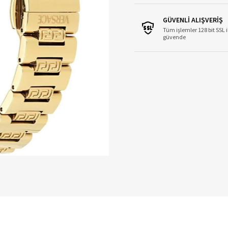
GÜVENLİ ALIŞVERİŞ
Tüm işlemler 128 bit SSL i
güvende