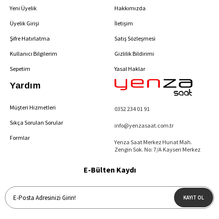
Yeni Üyelik
Hakkımızda
Üyelik Girişi
İletişim
Şifre Hatırlatma
Satış Sözleşmesi
Kullanıcı Bilgilerim
Gizlilik Bildirimi
Sepetim
Yasal Haklar
Yardım
Müşteri Hizmetleri
0352 234 01 91
Sıkça Sorulan Sorular
info@yenzasaat.com.tr
Formlar
Yenza Saat Merkez Hunat Mah.
Zengin Sok. No: 7/A Kayseri Merkez
E-Bülten Kaydı
KAYIT OL