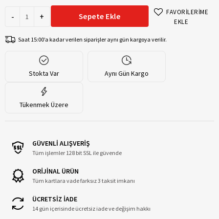
FAVORİLERİME
-
+
Sepete Ekle
EKLE
Saat 15:00’a kadar verilen siparişler aynı gün kargoya verilir.
Stokta Var
Aynı Gün Kargo
Tükenmek Üzere
GÜVENLİ ALIŞVERİŞ
Tüm işlemler 128 bit SSL ile güvende
ORİJİNAL ÜRÜN
Tüm kartlara vade farksız 3 taksit imkanı
ÜCRETSİZ İADE
14 gün içerisinde ücretsiz iade ve değişim hakkı