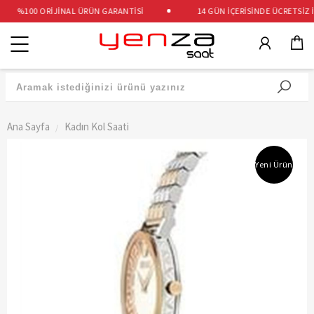
%100 ORİJİNAL ÜRÜN GARANTİSİ
14 GÜN İÇERİSİNDE ÜCRETSİZ İA
Kategoriler
Ana Sayfa
Kadın Kol Saati
Yeni Ürün