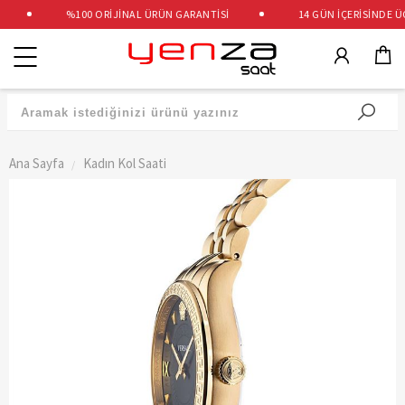
%100 ORİJİNAL ÜRÜN GARANTİSİ
14 GÜN İÇERİSİNDE ÜCR
Kategoriler
Ana Sayfa
Kadın Kol Saati