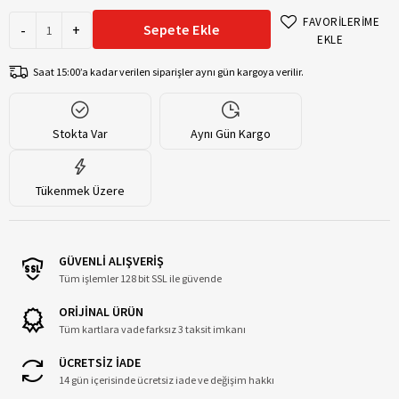
FAVORİLERİME
-
+
Sepete Ekle
EKLE
Saat 15:00’a kadar verilen siparişler aynı gün kargoya verilir.
Stokta Var
Aynı Gün Kargo
Tükenmek Üzere
GÜVENLİ ALIŞVERİŞ
Tüm işlemler 128 bit SSL ile güvende
ORİJİNAL ÜRÜN
Tüm kartlara vade farksız 3 taksit imkanı
ÜCRETSİZ İADE
14 gün içerisinde ücretsiz iade ve değişim hakkı