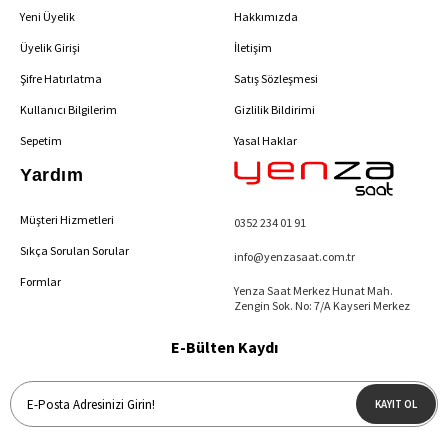
Yeni Üyelik
Hakkımızda
Üyelik Girişi
İletişim
Şifre Hatırlatma
Satış Sözleşmesi
Kullanıcı Bilgilerim
Gizlilik Bildirimi
Sepetim
Yasal Haklar
Yardım
Müşteri Hizmetleri
0352 234 01 91
Sıkça Sorulan Sorular
info@yenzasaat.com.tr
Formlar
Yenza Saat Merkez Hunat Mah.
Zengin Sok. No: 7/A Kayseri Merkez
E-Bülten Kaydı
KAYIT OL