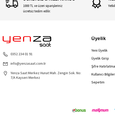
1000 TL ve üzeri siparişleriniz
Yetki
ücretsiz teslim edilir.
Üyelik
Yeni Üyelik
0352 234 01 91
Üyelik Girişi
info@yenzasaat.com.tr
Şifre Hatırlatma
Yenza Saat Merkez Hunat Mah. Zengin Sok. No:
Kullanıcı Bilgile
7/A Kayseri Merkez
Sepetim