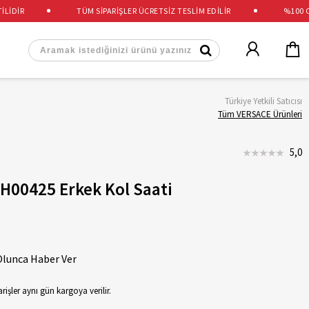
DİR
TÜM SİPARİŞLER ÜCRETSİZ TESLİM EDİLİR
%100 ORİJ
Türkiye Yetkili Satıcısı
Tüm VERSACE Ürünleri
5,0
H00425 Erkek Kol Saati
Olunca Haber Ver
rişler aynı gün kargoya verilir.