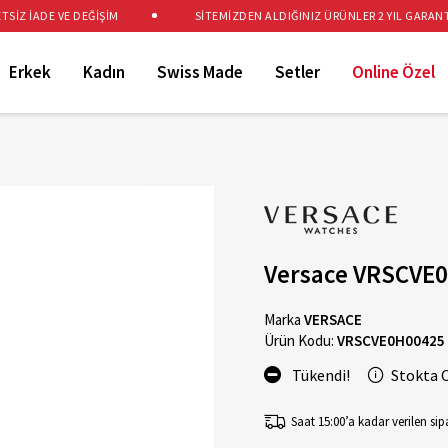
Z İADE VE DEĞİŞİM
SİTEMİZDEN ALDIĞINIZ ÜRÜNLER 2 YIL GARANTİLİ
Erkek
Kadın
Swiss Made
Setler
Online Özel
Versace VRSCVE0
Marka
VERSACE
Ürün Kodu:
VRSCVE0H00425
Tükendi!
Stokta 
Saat 15:00’a kadar verilen sipa