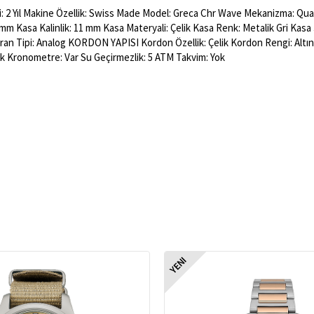
i: 2 Yıl Makine Özellik: Swiss Made Model: Greca Chr Wave Mekanizma: Quar
 mm Kasa Kalinlik: 11 mm Kasa Materyali: Çelik Kasa Renk: Metalik Gri Kasa
ran Tipi: Analog KORDON YAPISI Kordon Özellik: Çelik Kordon Rengi: Altı
 Kronometre: Var Su Geçirmezlik: 5 ATM Takvim: Yok
YENI