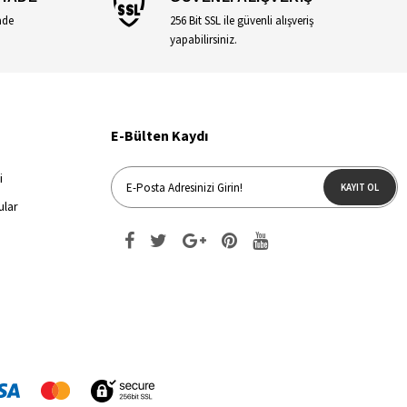
ade
256 Bit SSL ile güvenli alışveriş
yapabilirsiniz.
E-Bülten Kaydı
i
KAYIT OL
ular