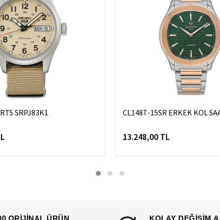
ORTS SRPJ83K1
CL148T-15SR ERKEK KOL SA
TL
13.248,00 TL
00 ORİJİNAL ÜRÜN
KOLAY DEĞİŞİM &