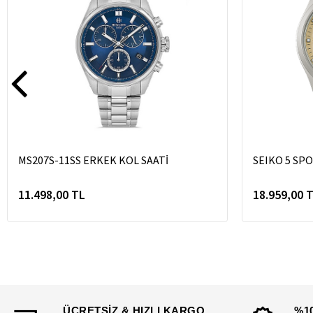
MS207S-11SS ERKEK KOL SAATİ
SEIKO 5 SP
11.498,00 TL
18.959,00 
ÜCRETSİZ & HIZLI KARGO
%1