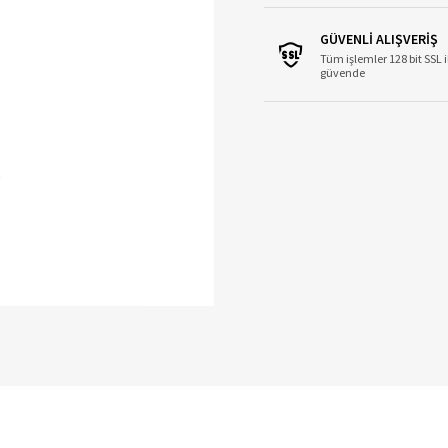
GÜVENLİ ALIŞVERİŞ
Tüm işlemler 128 bit SSL i
güvende