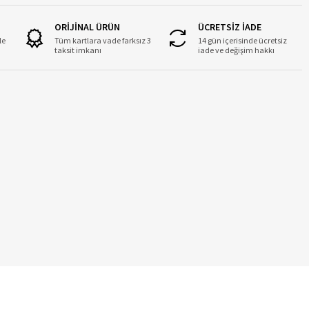
ORİJİNAL ÜRÜN
ÜCRETSİZ İADE
le
Tüm kartlara vade farksız 3
14 gün içerisinde ücretsiz
taksit imkanı
iade ve değişim hakkı