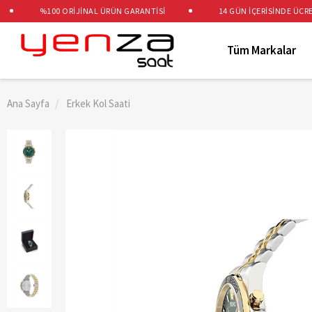
%100 ORİJİNAL ÜRÜN GARANTİSİ
14 GÜN İÇERİSİNDE ÜCRETSİ
Tüm Markalar
Ana Sayfa
Erkek Kol Saati