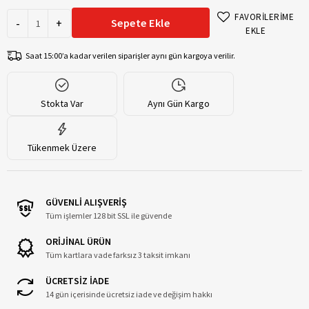
FAVORİLERİME
-
+
Sepete Ekle
EKLE
Saat 15:00’a kadar verilen siparişler aynı gün kargoya verilir.
Stokta Var
Aynı Gün Kargo
Tükenmek Üzere
GÜVENLİ ALIŞVERİŞ
Tüm işlemler 128 bit SSL ile güvende
ORİJİNAL ÜRÜN
Tüm kartlara vade farksız 3 taksit imkanı
ÜCRETSİZ İADE
14 gün içerisinde ücretsiz iade ve değişim hakkı