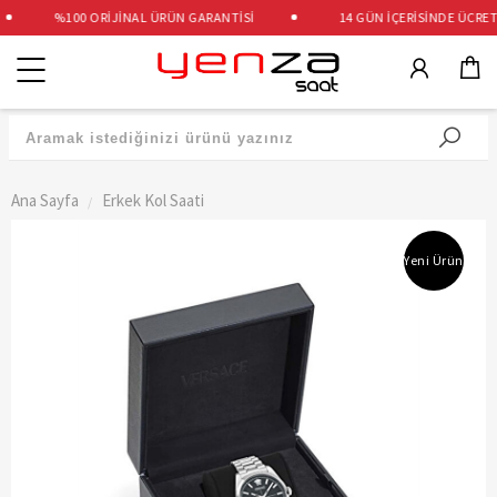
%100 ORİJİNAL ÜRÜN GARANTİSİ
14 GÜN İÇERİSİNDE ÜCRETSİ
Kategoriler
Ana Sayfa
Erkek Kol Saati
Yeni Ürün