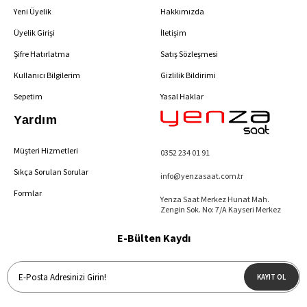
Yeni Üyelik
Hakkımızda
Üyelik Girişi
İletişim
Şifre Hatırlatma
Satış Sözleşmesi
Kullanıcı Bilgilerim
Gizlilik Bildirimi
Sepetim
Yasal Haklar
Yardım
Müşteri Hizmetleri
0352 234 01 91
Sıkça Sorulan Sorular
info@yenzasaat.com.tr
Formlar
Yenza Saat Merkez Hunat Mah.
Zengin Sok. No: 7/A Kayseri Merkez
E-Bülten Kaydı
KAYIT OL