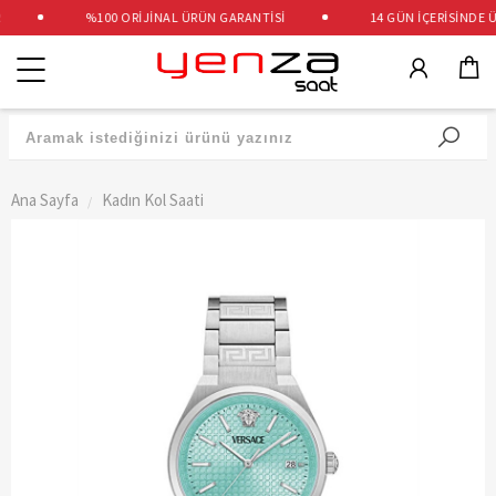
%100 ORİJİNAL ÜRÜN GARANTİSİ
14 GÜN İÇERİSİNDE ÜC
Kategoriler
Ana Sayfa
Kadın Kol Saati