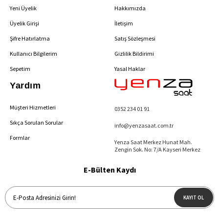
Yeni Üyelik
Hakkımızda
Üyelik Girişi
İletişim
Şifre Hatırlatma
Satış Sözleşmesi
Kullanıcı Bilgilerim
Gizlilik Bildirimi
Sepetim
Yasal Haklar
Yardım
Müşteri Hizmetleri
0352 234 01 91
Sıkça Sorulan Sorular
info@yenzasaat.com.tr
Formlar
Yenza Saat Merkez Hunat Mah.
Zengin Sok. No: 7/A Kayseri Merkez
E-Bülten Kaydı
KAYIT OL