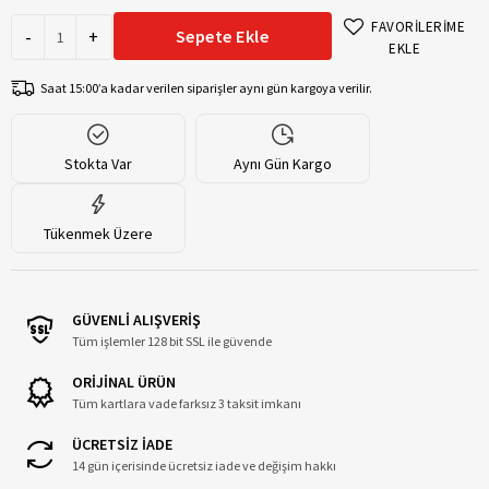
FAVORİLERİME
-
+
Sepete Ekle
EKLE
Saat 15:00’a kadar verilen siparişler aynı gün kargoya verilir.
Stokta Var
Aynı Gün Kargo
Tükenmek Üzere
GÜVENLİ ALIŞVERİŞ
Tüm işlemler 128 bit SSL ile güvende
ORİJİNAL ÜRÜN
Tüm kartlara vade farksız 3 taksit imkanı
ÜCRETSİZ İADE
14 gün içerisinde ücretsiz iade ve değişim hakkı