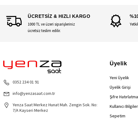
ÜCRETSİZ & HIZLI KARGO
%1
1000 TL ve üzeri siparişleriniz
Yetki
ücretsiz teslim edilir.
Üyelik
Yeni Üyelik
0352 234 01 91
Üyelik Girişi
info@yenzasaat.com.tr
Şifre Hatırlatma
Yenza Saat Merkez Hunat Mah. Zengin Sok. No:
Kullanıcı Bilgile
7/A Kayseri Merkez
Sepetim