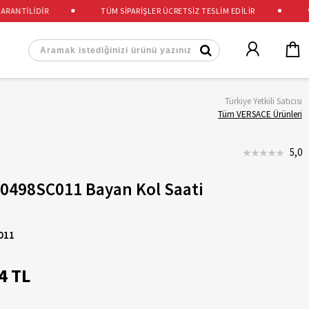
NTİLİDİR
TÜM SİPARİŞLER ÜCRETSİZ TESLİM EDİLİR
%10
Türkiye Yetkili Satıcısı
Tüm VERSACE Ürünleri
5,0
0498SC011 Bayan Kol Saati
011
4 TL