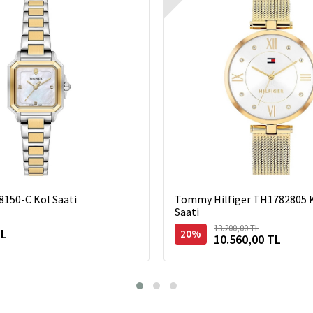
8150-C Kol Saati
Tommy Hilfiger TH1782805 K
Saati
13.200,00 TL
TL
20%
10.560,00 TL