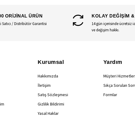
00 ORİJİNAL ÜRÜN
KOLAY DEĞİŞİM &
li Satıcı / Distribütör Garantisi
14 gün içerisinde ücretsiz i
ve değişim hakkı.
Kurumsal
Yardım
Hakkımızda
Müşteri Hizmetler
İletişim
Sıkça Sorulan Sor
Satış Sözleşmesi
Formlar
rim
Gizlilik Bildirimi
Yasal Haklar