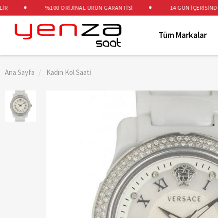
%100 ORİJİNAL ÜRÜN GARANTİSİ
14 GÜN İÇERİSİNDE ÜC
Tüm Markalar
Ana Sayfa
Kadın Kol Saati