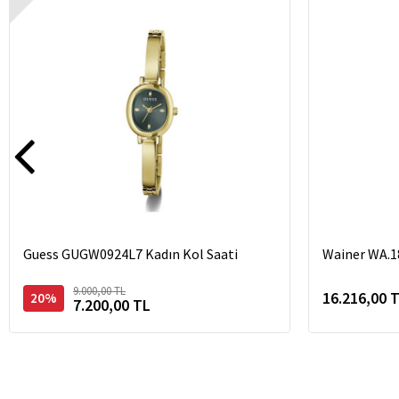
Guess GUGW0924L7 Kadın Kol Saati
Wainer WA.1
9.000,00 TL
16.216,00 
20%
7.200,00 TL