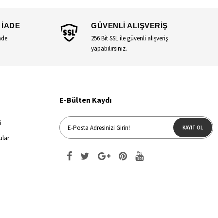
 İADE
GÜVENLİ ALIŞVERİŞ
ade
256 Bit SSL ile güvenli alışveriş
yapabilirsiniz.
E-Bülten Kaydı
i
KAYIT OL
ular