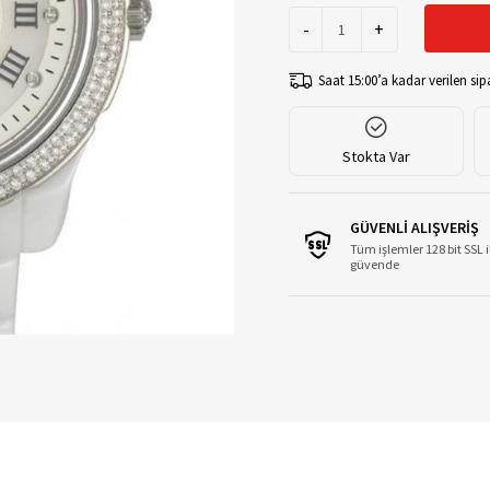
-
+
Saat 15:00’a kadar verilen sipa
Stokta Var
GÜVENLİ ALIŞVERİŞ
Tüm işlemler 128 bit SSL i
güvende