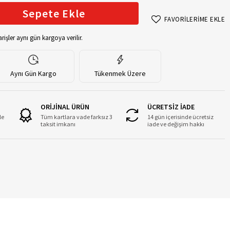
Sepete Ekle
FAVORİLERİME EKLE
rişler aynı gün kargoya verilir.
Aynı Gün Kargo
Tükenmek Üzere
ORİJİNAL ÜRÜN
ÜCRETSİZ İADE
le
Tüm kartlara vade farksız 3
14 gün içerisinde ücretsiz
taksit imkanı
iade ve değişim hakkı