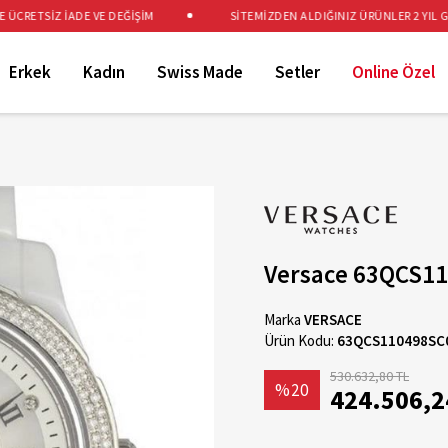
RETSİZ İADE VE DEĞİŞİM
SİTEMİZDEN ALDIĞINIZ ÜRÜNLER 2 YIL GARA
Erkek
Kadın
Swiss Made
Setler
Online Özel
Versace 63QCS11
Marka
VERSACE
Ürün Kodu:
63QCS110498SC
530.632,80 TL
%20
424.506,2