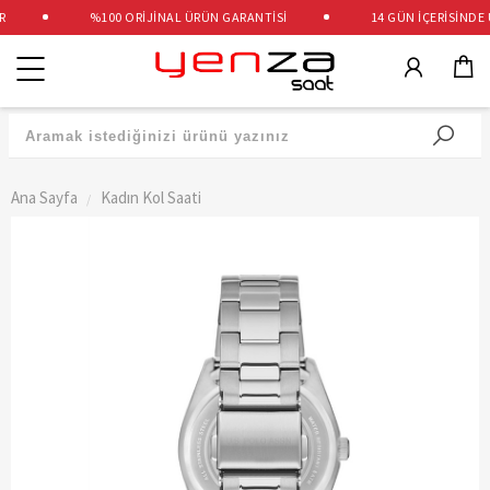
%100 ORİJİNAL ÜRÜN GARANTİSİ
14 GÜN İÇERİSİNDE ÜC
Kategoriler
Ana Sayfa
Kadın Kol Saati