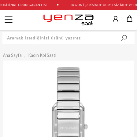
ORİJİNAL ÜRÜN GARANTİSİ
14 GÜN İÇERİSİNDE ÜCRETSİZ İADE VE DEĞ
Kategoriler
Ana Sayfa
Kadın Kol Saati