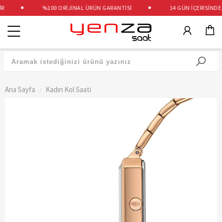
%100 ORİJİNAL ÜRÜN GARANTİSİ
14 GÜN İÇERİSİNDE Ü
Kategoriler
Ana Sayfa
Kadın Kol Saati