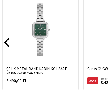
ÇELİK METAL BAND KADIN KOL SAATİ
Guess GUGW0
NC08-39430759-ANMS
10.61
6.490,00 TL
20%
8.4