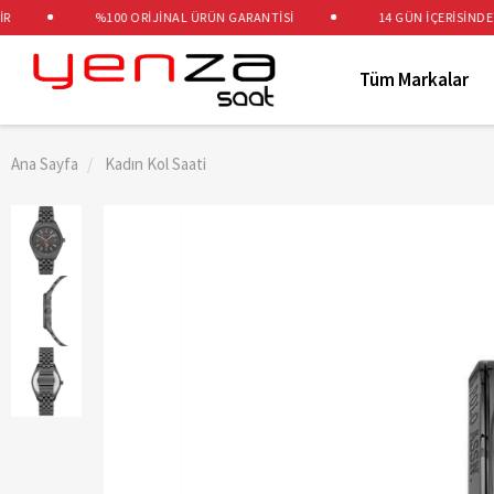
%100 ORİJİNAL ÜRÜN GARANTİSİ
14 GÜN İÇERİSİNDE ÜC
Tüm Markalar
Ana Sayfa
Kadın Kol Saati