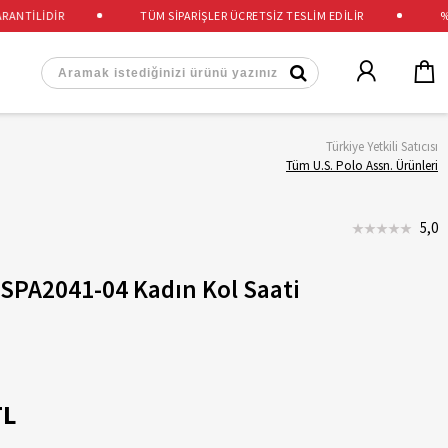
NTİLİDİR
TÜM SİPARİŞLER ÜCRETSİZ TESLİM EDİLİR
%100
Türkiye Yetkili Satıcısı
Tüm U.S. Polo Assn. Ürünleri
5,0
USPA2041-04 Kadın Kol Saati
TL