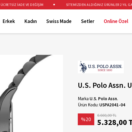
RETSİZ İADE VE DEĞİŞİM
SİTEMİZDEN ALDIĞINIZ ÜRÜNLER 2 YIL GARA
Erkek
Kadın
Swiss Made
Setler
Online Özel
U.S. Polo Assn. 
Marka
U.S. Polo Assn.
Ürün Kodu:
USPA2041-04
6.660,00 TL
%20
5.328,00 