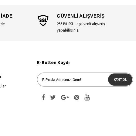
 İADE
GÜVENLİ ALIŞVERİŞ
ade
256 Bit SSL ile güvenli alışveriş
yapabilirsiniz.
E-Bülten Kaydı
i
KAYIT OL
ular