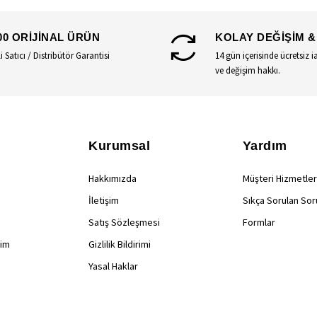
00 ORİJİNAL ÜRÜN
KOLAY DEĞİŞİM &
li Satıcı / Distribütör Garantisi
14 gün içerisinde ücretsiz i
ve değişim hakkı.
Kurumsal
Yardım
Hakkımızda
Müşteri Hizmetler
İletişim
Sıkça Sorulan Sor
Satış Sözleşmesi
Formlar
rim
Gizlilik Bildirimi
Yasal Haklar