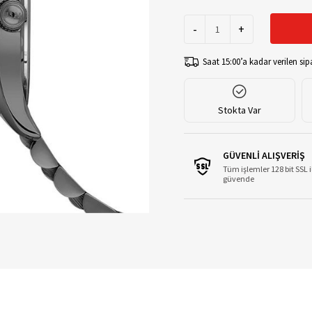
-
+
Saat 15:00’a kadar verilen sipa
Stokta Var
GÜVENLİ ALIŞVERİŞ
Tüm işlemler 128 bit SSL i
güvende