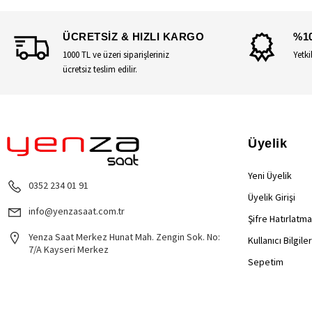
ÜCRETSİZ & HIZLI KARGO
%1
1000 TL ve üzeri siparişleriniz
Yetki
ücretsiz teslim edilir.
Üyelik
Yeni Üyelik
0352 234 01 91
Üyelik Girişi
info@yenzasaat.com.tr
Şifre Hatırlatma
Yenza Saat Merkez Hunat Mah. Zengin Sok. No:
Kullanıcı Bilgile
7/A Kayseri Merkez
Sepetim