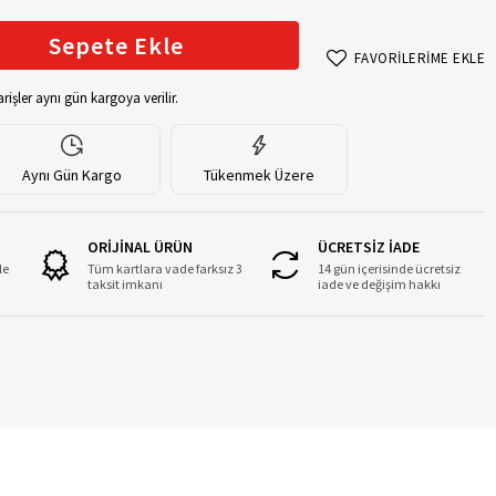
Sepete Ekle
FAVORİLERİME EKLE
rişler aynı gün kargoya verilir.
Aynı Gün Kargo
Tükenmek Üzere
ORİJİNAL ÜRÜN
ÜCRETSİZ İADE
le
Tüm kartlara vade farksız 3
14 gün içerisinde ücretsiz
taksit imkanı
iade ve değişim hakkı