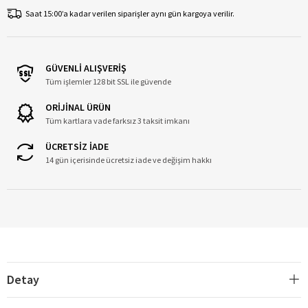
Saat 15:00’a kadar verilen siparişler aynı gün kargoya verilir.
GÜVENLİ ALIŞVERİŞ
Tüm işlemler 128 bit SSL ile güvende
ORİJİNAL ÜRÜN
Tüm kartlara vade farksız 3 taksit imkanı
ÜCRETSİZ İADE
14 gün içerisinde ücretsiz iade ve değişim hakkı
Detay