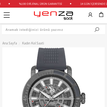
%100 ORİJİNAL ÜRÜN GARANTİSİ
14 GÜN İÇERİSİNDE ÜC
Kategoriler
Ana Sayfa
Kadın Kol Saati