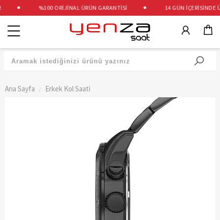
%100 ORİJİNAL ÜRÜN GARANTİSİ
14 GÜN İÇERİSİNDE ÜC
Kategoriler
Ana Sayfa
Erkek Kol Saati